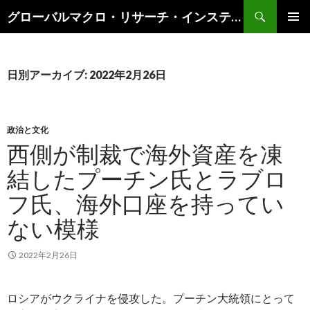
検
グローバルマクロ・リサーチ・インスティテュート
索
コ
メインメ
ン
ニュー
テ
ン
日別アーカイブ: 2022年2月26日
ツ
へ
ス
キ
政治と文化
ッ
西側が制裁で海外資産を凍
プ
結したプーチン氏とラブロ
フ氏、海外口座を持ってい
ない模様
2022年2月26日
ロシアがウクライナを侵攻した。プーチン大統領にとって