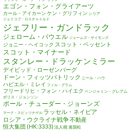
エゴン・フォン・グライアーツ
ケン・グリフィン
カール・アイカーン
シリア
ジェイコブ・ロスチャイルド
ジェフリー・ガンドラック
ジェローム・パウエル
ジェームズ・サイモンズ
スコット・ベッセント
ジョニー・ヘイコック
スコット・マイナード
スタンレー・ドラッケンミラー
デイビッド・ローゼンバーグ
ドーン・フィッツパトリック
ニール・ハウ
ハビエル・ミレイ
フィル・グラム
フリードリヒ・フォン・ハイエク
ベンジャミン・グレアム
ボリス・ジョンソン
ポール・チューダー・ジョーンズ
ラッセル・ネイピア
マーク・スピッツナゲル
ロシア・ウクライナ戦争
不動産
恒大集団 (HK:3333)
法人税
黄国松