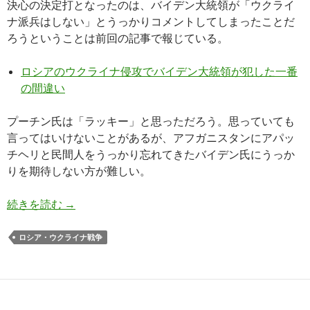
決心の決定打となったのは、バイデン大統領が「ウクライ
ナ派兵はしない」とうっかりコメントしてしまったことだ
ろうということは前回の記事で報じている。
ロシアのウクライナ侵攻でバイデン大統領が犯した一番
の間違い
プーチン氏は「ラッキー」と思っただろう。思っていても
言ってはいけないことがあるが、アフガニスタンにアパッ
チヘリと民間人をうっかり忘れてきたバイデン氏にうっか
りを期待しない方が難しい。
西側が制裁で海外資産を凍結したプーチン氏とラ
続きを読む
→
ロシア・ウクライナ戦争