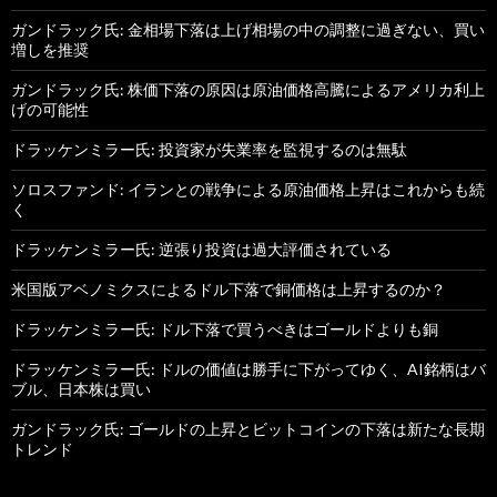
ガンドラック氏: 金相場下落は上げ相場の中の調整に過ぎない、買い
増しを推奨
ガンドラック氏: 株価下落の原因は原油価格高騰によるアメリカ利上
げの可能性
ドラッケンミラー氏: 投資家が失業率を監視するのは無駄
ソロスファンド: イランとの戦争による原油価格上昇はこれからも続
く
ドラッケンミラー氏: 逆張り投資は過大評価されている
米国版アベノミクスによるドル下落で銅価格は上昇するのか？
ドラッケンミラー氏: ドル下落で買うべきはゴールドよりも銅
ドラッケンミラー氏: ドルの価値は勝手に下がってゆく、AI銘柄はバ
ブル、日本株は買い
ガンドラック氏: ゴールドの上昇とビットコインの下落は新たな長期
トレンド