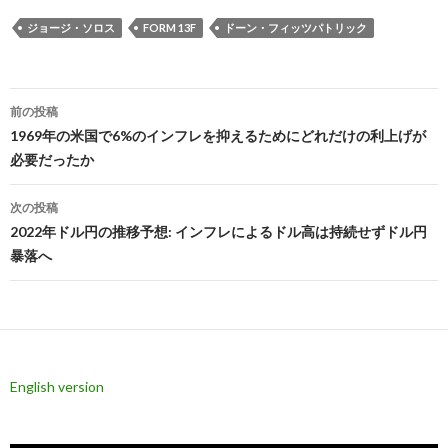
ジョージ・ソロス
FORM 13F
ドーン・フィッツパトリック
投
前の投稿
稿
1969年の米国で6%のインフレを抑えるためにどれだけの利上げが
必要だったか
ナ
ビ
次の投稿
2022年ドル円の推移予想: インフレによるドル高は持続せずドル円
ゲ
暴落へ
ー
シ
ョ
ン
English version