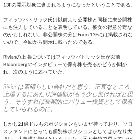
13Fの開示対象に含まれるようになったということである。
フィッツパトリック氏は以前より公開株と同様に未公開株
にも注力していることを表明している。彼女の得意分野な
のかもしれない。非公開株の分はForm 13Fには掲載されな
いので、今回から開示に載ったのである。
Rivianの上場についてはフィッツパトリック氏が以前
Bloombergのインタビューで保有株を売るかどうか聞か
れ、次のように述べていた。
Rivianは素晴らしい会社だと思う。正直なところ、
上場するにあたり評価額がもう少し低ければと思
う。そうすれば長期的にバリュー投資として保有
していられるのに。
しかし21億ドルものポジションをいまだ持っており、ソロ
スファンドにとっても個別株ポジションとしてはかなり大
きい。大規模な賭けというよりは、元々安値で買っていた