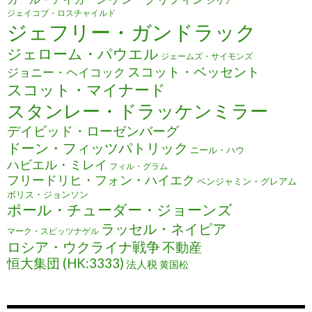
ジェイコブ・ロスチャイルド
ジェフリー・ガンドラック
ジェローム・パウエル
ジェームズ・サイモンズ
スコット・ベッセント
ジョニー・ヘイコック
スコット・マイナード
スタンレー・ドラッケンミラー
デイビッド・ローゼンバーグ
ドーン・フィッツパトリック
ニール・ハウ
ハビエル・ミレイ
フィル・グラム
フリードリヒ・フォン・ハイエク
ベンジャミン・グレアム
ボリス・ジョンソン
ポール・チューダー・ジョーンズ
ラッセル・ネイピア
マーク・スピッツナゲル
ロシア・ウクライナ戦争
不動産
恒大集団 (HK:3333)
法人税
黄国松