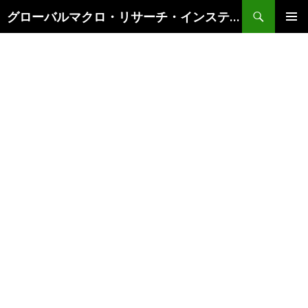
検
グローバルマクロ・リサーチ・インスティテュート
索
コ
メインメ
ン
ニュー
テ
ン
ツ
へ
ス
キ
ッ
プ