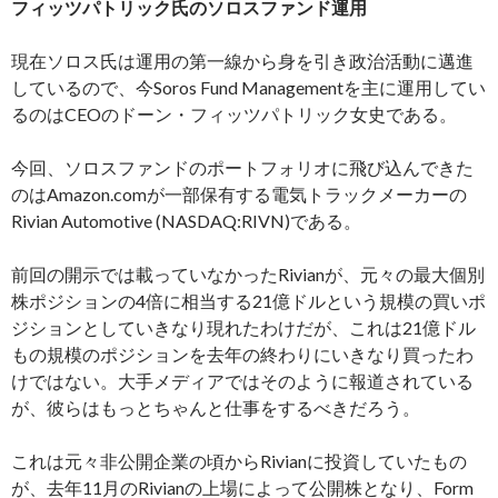
フィッツパトリック氏のソロスファンド運用
現在ソロス氏は運用の第一線から身を引き政治活動に邁進
しているので、今Soros Fund Managementを主に運用してい
るのはCEOのドーン・フィッツパトリック女史である。
今回、ソロスファンドのポートフォリオに飛び込んできた
のはAmazon.comが一部保有する電気トラックメーカーの
Rivian Automotive (NASDAQ:RIVN)である。
前回の開示では載っていなかったRivianが、元々の最大個別
株ポジションの4倍に相当する21億ドルという規模の買いポ
ジションとしていきなり現れたわけだが、これは21億ドル
もの規模のポジションを去年の終わりにいきなり買ったわ
けではない。大手メディアではそのように報道されている
が、彼らはもっとちゃんと仕事をするべきだろう。
これは元々非公開企業の頃からRivianに投資していたもの
が、去年11月のRivianの上場によって公開株となり、Form