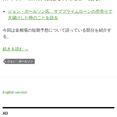
ジョン・ポールソン氏、サブプライムローンの空売りで
大儲けした時のことを語る
今回は金相場の短期予想について語っている部分を紹介す
る。
金価格高騰予想のポールソン氏、短期的にはゴー
続きを読む
→
ジョン・ポールソン
English version
AD