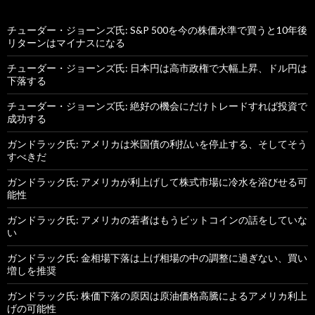
チューダー・ジョーンズ氏: S&P 500を今の株価水準で買うと10年後
リターンはマイナスになる
チューダー・ジョーンズ氏: 日本円は高市政権で大幅上昇、ドル円は
下落する
チューダー・ジョーンズ氏: 絶好の機会にだけトレードすれば投資で
成功する
ガンドラック氏: アメリカは米国債の利払いを停止する、そしてそう
すべきだ
ガンドラック氏: アメリカが利上げして株式市場に冷水を浴びせる可
能性
ガンドラック氏: アメリカの若者はもうビットコインの話をしていな
い
ガンドラック氏: 金相場下落は上げ相場の中の調整に過ぎない、買い
増しを推奨
ガンドラック氏: 株価下落の原因は原油価格高騰によるアメリカ利上
げの可能性