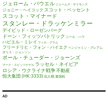
ジェローム・パウエル
ジェームズ・サイモンズ
スコット・ベッセント
ジョニー・ヘイコック
スコット・マイナード
スタンレー・ドラッケンミラー
デイビッド・ローゼンバーグ
ドーン・フィッツパトリック
ニール・ハウ
ハビエル・ミレイ
フィル・グラム
フリードリヒ・フォン・ハイエク
ベンジャミン・グレアム
ボリス・ジョンソン
ポール・チューダー・ジョーンズ
ラッセル・ネイピア
マーク・スピッツナゲル
ロシア・ウクライナ戦争
不動産
恒大集団 (HK:3333)
法人税
黄国松
AD