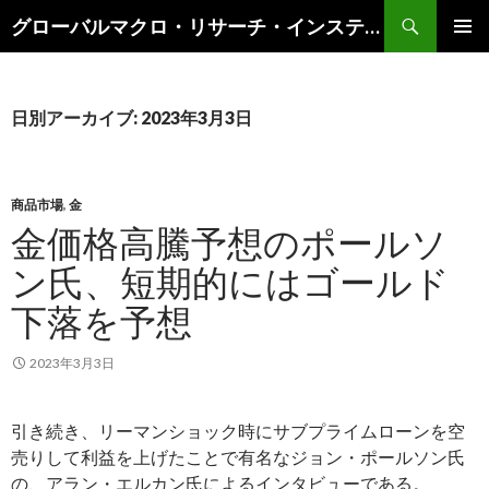
検
グローバルマクロ・リサーチ・インスティテュート
索
コ
メインメ
ン
ニュー
テ
ン
日別アーカイブ: 2023年3月3日
ツ
へ
ス
キ
商品市場
,
金
ッ
金価格高騰予想のポールソ
プ
ン氏、短期的にはゴールド
下落を予想
2023年3月3日
引き続き、リーマンショック時にサブプライムローンを空
売りして利益を上げたことで有名なジョン・ポールソン氏
の、アラン・エルカン氏によるインタビューである。