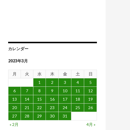
発展を予想
カレンダー
2023年3月
月
火
水
木
金
土
日
1
2
3
4
5
6
7
8
9
10
11
12
13
14
15
16
17
18
19
20
21
22
23
24
25
26
27
28
29
30
31
« 2月
4月 »