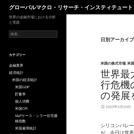
検
グローバルマクロ・リサーチ・インスティテュート
索
世界の金融市場における分析
と実践
検
索:
日別アーカイブ: 
カテゴリー
米国の株式市場
,
米
金融業界
世界最
経済統計
米国の経済統計
行危機
米国GDP
の発展
貯蓄率
個人消費
2023年3月20日
米国CPI
S&Pケース・シラー住宅価
格指数
シリコンバレー
米国雇用統計
が、今日は世界最