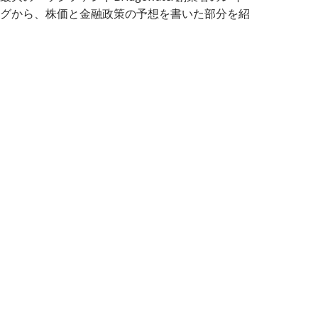
グから、株価と金融政策の予想を書いた部分を紹
界最大のヘッジファンド、銀行危機の株価暴落と金融緩和への