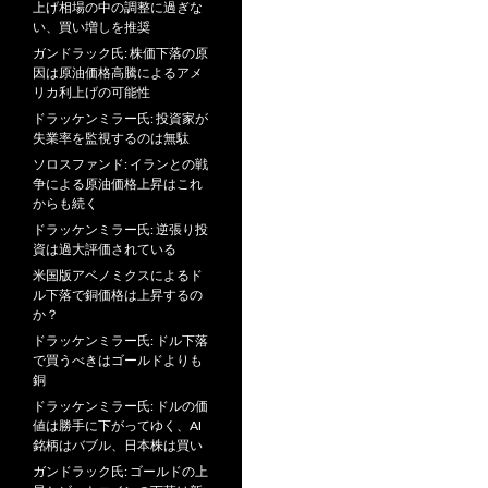
上げ相場の中の調整に過ぎな
い、買い増しを推奨
ガンドラック氏: 株価下落の原
因は原油価格高騰によるアメ
リカ利上げの可能性
ドラッケンミラー氏: 投資家が
失業率を監視するのは無駄
ソロスファンド: イランとの戦
争による原油価格上昇はこれ
からも続く
ドラッケンミラー氏: 逆張り投
資は過大評価されている
米国版アベノミクスによるド
ル下落で銅価格は上昇するの
か？
ドラッケンミラー氏: ドル下落
で買うべきはゴールドよりも
銅
ドラッケンミラー氏: ドルの価
値は勝手に下がってゆく、AI
銘柄はバブル、日本株は買い
ガンドラック氏: ゴールドの上