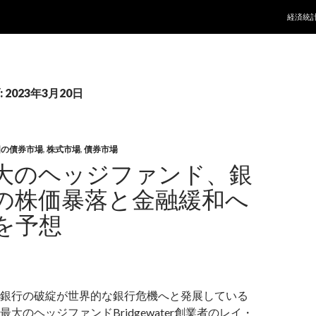
コンテ
経済統
2023年3月20日
国の債券市場
,
株式市場
,
債券市場
大のヘッジファンド、銀
の株価暴落と金融緩和へ
を予想
銀行の破綻が世界的な銀行危機へと発展している
大のヘッジファンドBridgewater創業者のレイ・