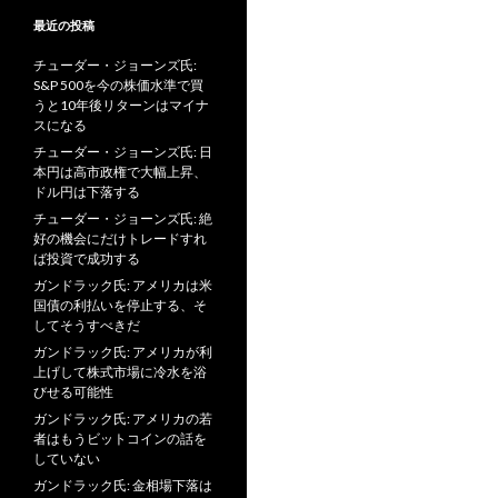
最近の投稿
チューダー・ジョーンズ氏:
S&P 500を今の株価水準で買
うと10年後リターンはマイナ
スになる
チューダー・ジョーンズ氏: 日
本円は高市政権で大幅上昇、
ドル円は下落する
チューダー・ジョーンズ氏: 絶
好の機会にだけトレードすれ
ば投資で成功する
ガンドラック氏: アメリカは米
国債の利払いを停止する、そ
してそうすべきだ
ガンドラック氏: アメリカが利
上げして株式市場に冷水を浴
びせる可能性
ガンドラック氏: アメリカの若
者はもうビットコインの話を
していない
ガンドラック氏: 金相場下落は