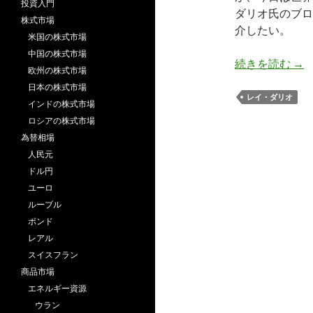
投資入門
ダリオ氏のブロ
株式市場
介したい。
米国の株式市場
中国の株式市場
世
続きを読む
→
欧州の株式市場
日本の株式市場
レイ・ダリオ
インドの株式市場
ロシアの株式市場
為替相場
人民元
ドル円
ユーロ
ルーブル
ポンド
レアル
スイスフラン
商品市場
エネルギー資源
ウラン