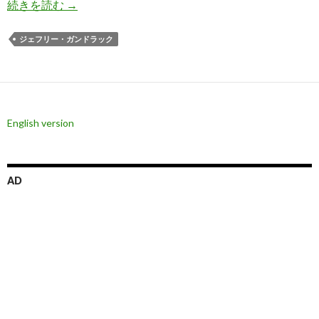
ガンドラック氏、アメリカの景気後退について語
続きを読む
→
ジェフリー・ガンドラック
English version
AD