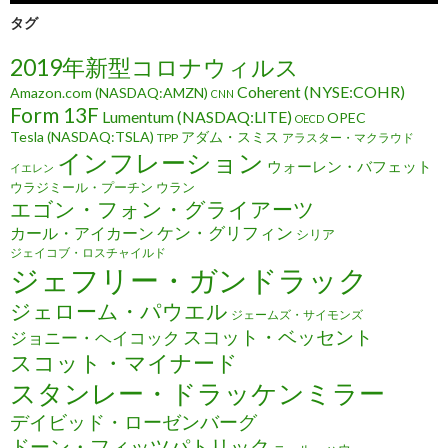
タグ
2019年新型コロナウィルス
Coherent (NYSE:COHR)
Amazon.com (NASDAQ:AMZN)
CNN
Form 13F
Lumentum (NASDAQ:LITE)
OPEC
OECD
Tesla (NASDAQ:TSLA)
アダム・スミス
TPP
アラスター・マクラウド
インフレーション
ウォーレン・バフェット
イエレン
ウラジミール・プーチン
ウラン
エゴン・フォン・グライアーツ
ケン・グリフィン
カール・アイカーン
シリア
ジェイコブ・ロスチャイルド
ジェフリー・ガンドラック
ジェローム・パウエル
ジェームズ・サイモンズ
スコット・ベッセント
ジョニー・ヘイコック
スコット・マイナード
スタンレー・ドラッケンミラー
デイビッド・ローゼンバーグ
ドーン・フィッツパトリック