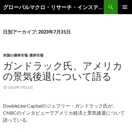
検
グローバルマクロ・リサーチ・インスティテュート
索
コ
メインメ
ン
ニュー
テ
ン
日別アーカイブ: 2023年7月31日
ツ
へ
ス
キ
米国の債券市場
,
債券市場
ッ
ガンドラック氏、アメリカ
プ
の景気後退について語る
2023年7月31日
DoubleLine Capitalのジェフリー・ガンドラック氏が、
CNBCのインタビューでアメリカ経済と景気後退について
語っている。