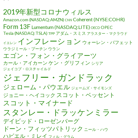
2019年新型コロナウィルス
Coherent (NYSE:COHR)
Amazon.com (NASDAQ:AMZN)
CNN
Form 13F
Lumentum (NASDAQ:LITE)
OPEC
OECD
Tesla (NASDAQ:TSLA)
アダム・スミス
TPP
アラスター・マクラウド
インフレーション
ウォーレン・バフェット
イエレン
ウラジミール・プーチン
ウラン
エゴン・フォン・グライアーツ
ケン・グリフィン
カール・アイカーン
シリア
ジェイコブ・ロスチャイルド
ジェフリー・ガンドラック
ジェローム・パウエル
ジェームズ・サイモンズ
スコット・ベッセント
ジョニー・ヘイコック
スコット・マイナード
スタンレー・ドラッケンミラー
デイビッド・ローゼンバーグ
ドーン・フィッツパトリック
ニール・ハウ
ハビエル・ミレイ
フィル・グラム