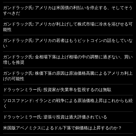
ガンドラック氏: アメリカは米国債の利払いを停止する、そしてそう
すべきだ
ガンドラック氏: アメリカが利上げして株式市場に冷水を浴びせる可
能性
ガンドラック氏: アメリカの若者はもうビットコインの話をしていな
い
ガンドラック氏: 金相場下落は上げ相場の中の調整に過ぎない、買い
増しを推奨
ガンドラック氏: 株価下落の原因は原油価格高騰によるアメリカ利上
げの可能性
ドラッケンミラー氏: 投資家が失業率を監視するのは無駄
ソロスファンド: イランとの戦争による原油価格上昇はこれからも続
く
ドラッケンミラー氏: 逆張り投資は過大評価されている
米国版アベノミクスによるドル下落で銅価格は上昇するのか？