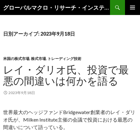
検
グローバルマクロ・リサーチ・インスティテュート
索
コ
メインメ
ン
ニュー
テ
ン
日別アーカイブ: 2023年9月18日
ツ
へ
ス
キ
米国の株式市場
,
株式市場
,
トレーディング技術
ッ
レイ・ダリオ氏、投資で最
プ
悪の間違いは何かを語る
2023年9月18日
世界最大のヘッジファンドBridgewater創業者のレイ・ダリ
オ氏が、Milken Institute主催の会議で投資における最悪の
間違いについて語っている。