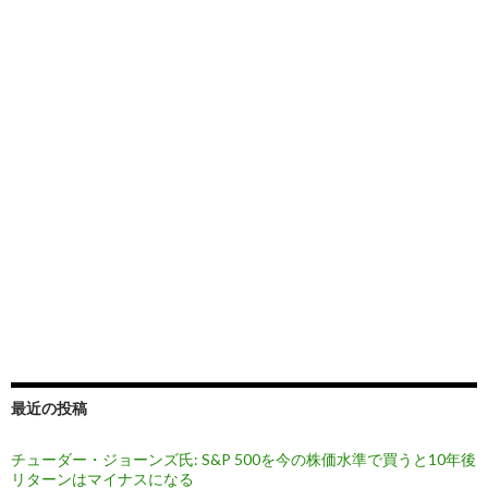
最近の投稿
チューダー・ジョーンズ氏: S&P 500を今の株価水準で買うと10年後
リターンはマイナスになる