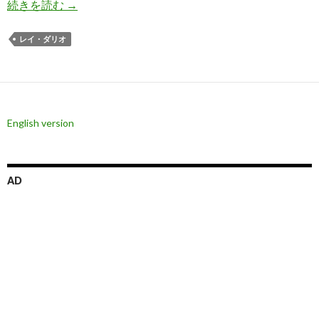
レイ・ダリオ氏、投資で最悪の間違いは何かを語
続きを読む
→
レイ・ダリオ
English version
AD