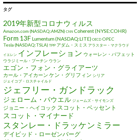
タグ
2019年新型コロナウィルス
Coherent (NYSE:COHR)
Amazon.com (NASDAQ:AMZN)
CNN
Form 13F
Lumentum (NASDAQ:LITE)
OPEC
OECD
Tesla (NASDAQ:TSLA)
アダム・スミス
TPP
アラスター・マクラウド
インフレーション
ウォーレン・バフェット
イエレン
ウラジミール・プーチン
ウラン
エゴン・フォン・グライアーツ
ケン・グリフィン
カール・アイカーン
シリア
ジェイコブ・ロスチャイルド
ジェフリー・ガンドラック
ジェローム・パウエル
ジェームズ・サイモンズ
スコット・ベッセント
ジョニー・ヘイコック
スコット・マイナード
スタンレー・ドラッケンミラー
デイビッド・ローゼンバーグ