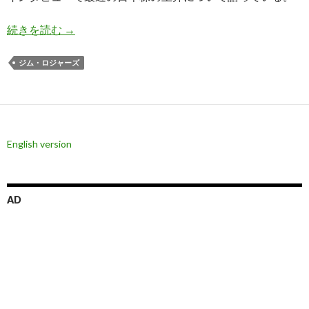
ジム・ロジャーズ氏、日本株を史上最高値直前に
続きを読む
→
ジム・ロジャーズ
English version
AD