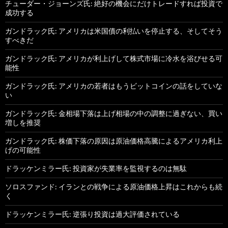
チューダー・ジョーンズ氏: 絶好の機会にだけトレードすれば投資で
成功する
ガンドラック氏: アメリカは米国債の利払いを停止する、そしてそう
すべきだ
ガンドラック氏: アメリカが利上げして株式市場に冷水を浴びせる可
能性
ガンドラック氏: アメリカの若者はもうビットコインの話をしていな
い
ガンドラック氏: 金相場下落は上げ相場の中の調整に過ぎない、買い
増しを推奨
ガンドラック氏: 株価下落の原因は原油価格高騰によるアメリカ利上
げの可能性
ドラッケンミラー氏: 投資家が失業率を監視するのは無駄
ソロスファンド: イランとの戦争による原油価格上昇はこれからも続
く
ドラッケンミラー氏: 逆張り投資は過大評価されている