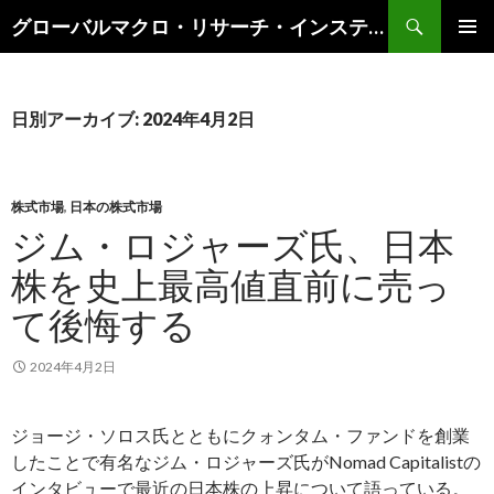
検
グローバルマクロ・リサーチ・インスティテュート
索
コ
メインメ
ン
ニュー
テ
ン
日別アーカイブ: 2024年4月2日
ツ
へ
ス
キ
株式市場
,
日本の株式市場
ッ
ジム・ロジャーズ氏、日本
プ
株を史上最高値直前に売っ
て後悔する
2024年4月2日
ジョージ・ソロス氏とともにクォンタム・ファンドを創業
したことで有名なジム・ロジャーズ氏がNomad Capitalistの
インタビューで最近の日本株の上昇について語っている。