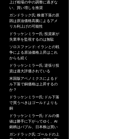
上げ相場の中の調整に過ぎな
い、買い増しを推奨
ガンドラック氏: 株価下落の原
因は原油価格高騰によるアメ
リカ利上げの可能性
ドラッケンミラー氏: 投資家が
失業率を監視するのは無駄
ソロスファンド: イランとの戦
争による原油価格上昇はこれ
からも続く
ドラッケンミラー氏: 逆張り投
資は過大評価されている
米国版アベノミクスによるド
ル下落で銅価格は上昇するの
か？
ドラッケンミラー氏: ドル下落
で買うべきはゴールドよりも
銅
ドラッケンミラー氏: ドルの価
値は勝手に下がってゆく、AI
銘柄はバブル、日本株は買い
ガンドラック氏: ゴールドの上