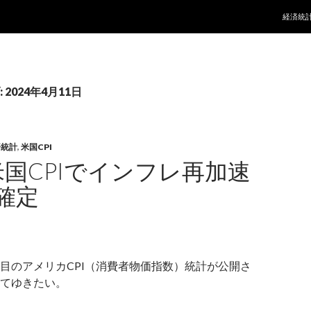
コンテ
経済統
2024年4月11日
済統計
,
米国CPI
米国CPIでインフレ再加速
確定
目のアメリカCPI（消費者物価指数）統計が公開さ
てゆきたい。