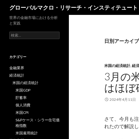
検
グローバルマクロ・リサーチ・インスティテュート
索
世界の金融市場における分析
と実践
検
索:
日別アーカイブ: 
カテゴリー
米国の経済統計
,
経
金融業界
3月の
経済統計
米国の経済統計
はほぼ
米国GDP
貯蓄率
2024年4月11日
個人消費
米国CPI
さて、今月も注
S&Pケース・シラー住宅価
格指数
れたので解説し
米国雇用統計