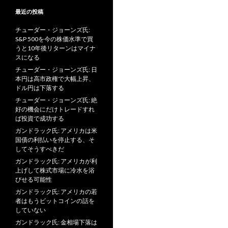
最近の投稿
チューダー・ジョーンズ氏:
S&P 500を今の株価水準で買
うと10年後リターンはマイナ
スになる
チューダー・ジョーンズ氏: 日
本円は高市政権で大幅上昇、
ドル円は下落する
チューダー・ジョーンズ氏: 絶
好の機会にだけトレードすれ
ば投資で成功する
ガンドラック氏: アメリカは米
国債の利払いを停止する、そ
してそうすべきだ
ガンドラック氏: アメリカが利
上げして株式市場に冷水を浴
びせる可能性
ガンドラック氏: アメリカの若
者はもうビットコインの話を
していない
ガンドラック氏: 金相場下落は