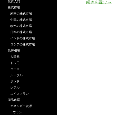
3月
投資入門
続きを読む
→
株式市場
米国の株式市場
中国の株式市場
欧州の株式市場
日本の株式市場
インドの株式市場
ロシアの株式市場
為替相場
人民元
ドル円
ユーロ
ルーブル
ポンド
レアル
スイスフラン
商品市場
エネルギー資源
ウラン