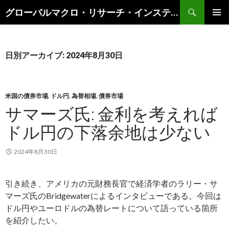
検
グローバルマクロ・リサーチ・インスティテュート
索
コ
メインメ
ン
ニュー
テ
ン
日別アーカイブ: 2024年8月30日
ツ
へ
ス
キ
米国の債券市場
,
ドル円
,
為替相場
,
債券市場
ッ
サマーズ氏: 金利を考えれば
プ
ドル円の下落余地は少ない
2024年8月30日
引き続き、アメリカの元財務長官で経済学者のラリー・サ
マーズ氏のBridgewaterによるインタビューである。今回は
ドル円やユーロドルの為替レートについて語っている箇所
を紹介したい。