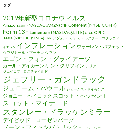
タグ
2019年新型コロナウィルス
Coherent (NYSE:COHR)
Amazon.com (NASDAQ:AMZN)
CNN
Form 13F
Lumentum (NASDAQ:LITE)
OPEC
OECD
Tesla (NASDAQ:TSLA)
アダム・スミス
TPP
アラスター・マクラウド
インフレーション
ウォーレン・バフェット
イエレン
ウラジミール・プーチン
ウラン
エゴン・フォン・グライアーツ
ケン・グリフィン
カール・アイカーン
シリア
ジェイコブ・ロスチャイルド
ジェフリー・ガンドラック
ジェローム・パウエル
ジェームズ・サイモンズ
スコット・ベッセント
ジョニー・ヘイコック
スコット・マイナード
スタンレー・ドラッケンミラー
デイビッド・ローゼンバーグ
ドーン・フィッツパトリック
ニール・ハウ