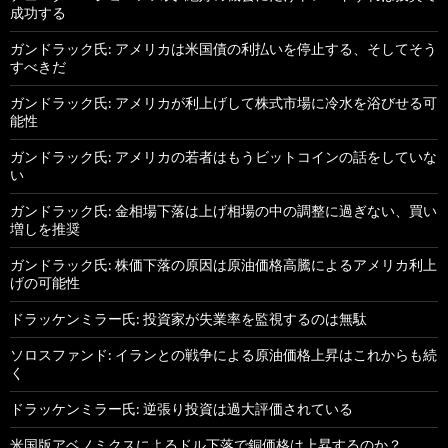
成功する
ガンドラック氏: アメリカは米国債の利払いを停止する、そしてそう
すべきだ
ガンドラック氏: アメリカが利上げして株式市場に冷水を浴びせる可
能性
ガンドラック氏: アメリカの若者はもうビットコインの話をしていな
い
ガンドラック氏: 金相場下落は上げ相場の中の調整に過ぎない、買い
増しを推奨
ガンドラック氏: 株価下落の原因は原油価格高騰によるアメリカ利上
げの可能性
ドラッケンミラー氏: 投資家が失業率を監視するのは無駄
ソロスファンド: イランとの戦争による原油価格上昇はこれからも続
く
ドラッケンミラー氏: 逆張り投資は過大評価されている
米国版アベノミクスによるドル下落で銅価格は上昇するのか？