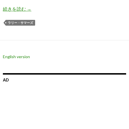
サマーズ氏: 金利を考えればドル円の下落余地は
続きを読む
→
ラリー・サマーズ
English version
AD