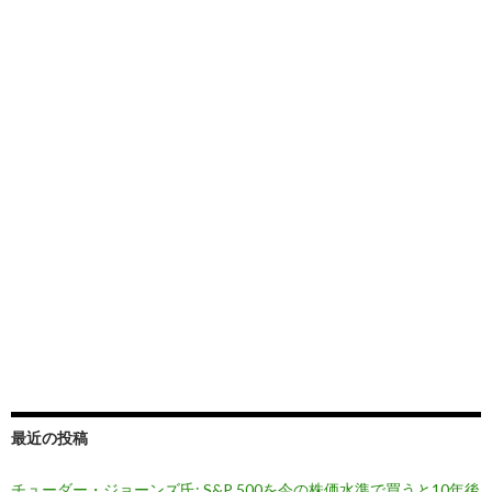
最近の投稿
チューダー・ジョーンズ氏: S&P 500を今の株価水準で買うと10年後