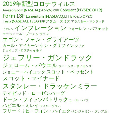
2019年新型コロナウィルス
Coherent (NYSE:COHR)
Amazon.com (NASDAQ:AMZN)
CNN
Form 13F
Lumentum (NASDAQ:LITE)
OPEC
OECD
Tesla (NASDAQ:TSLA)
アダム・スミス
TPP
アラスター・マクラウド
インフレーション
ウォーレン・バフェット
イエレン
ウラジミール・プーチン
ウラン
エゴン・フォン・グライアーツ
ケン・グリフィン
カール・アイカーン
シリア
ジェイコブ・ロスチャイルド
ジェフリー・ガンドラック
ジェローム・パウエル
ジェームズ・サイモンズ
スコット・ベッセント
ジョニー・ヘイコック
スコット・マイナード
スタンレー・ドラッケンミラー
デイビッド・ローゼンバーグ
ドーン・フィッツパトリック
ニール・ハウ
ハビエル・ミレイ
フィル・グラム
フリードリヒ・フォン・ハイエク
ベンジャミン・グレアム