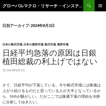
検
グローバルマクロ・リサーチ・インスティテュート
索
コ
メインメ
ン
ニュー
テ
ン
日別アーカイブ: 2024年8月2日
ツ
へ
ス
キ
日本の株式市場
,
日本の債券市場
,
株式市場
,
債券市場
ッ
日経平均急落の原因は日銀
プ
植田総裁の利上げではない
2024年8月2日
さて、日経平均が下落している。今や株式市場には株価は
上がり続けるものだと思っている人が大半となっているか
ら、SNSが騒がしい。だがここでは株価下落の理由を冷静
に分析してゆきたい。