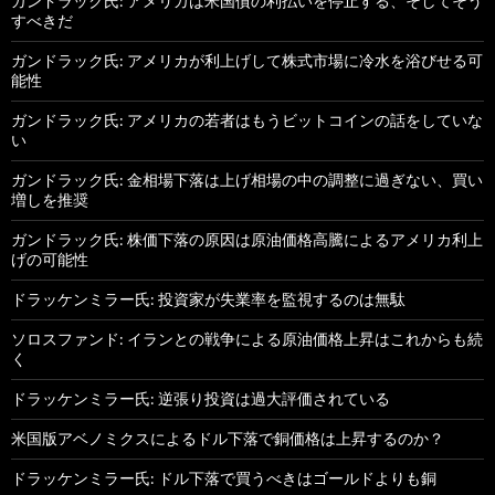
ガンドラック氏: アメリカは米国債の利払いを停止する、そしてそう
すべきだ
ガンドラック氏: アメリカが利上げして株式市場に冷水を浴びせる可
能性
ガンドラック氏: アメリカの若者はもうビットコインの話をしていな
い
ガンドラック氏: 金相場下落は上げ相場の中の調整に過ぎない、買い
増しを推奨
ガンドラック氏: 株価下落の原因は原油価格高騰によるアメリカ利上
げの可能性
ドラッケンミラー氏: 投資家が失業率を監視するのは無駄
ソロスファンド: イランとの戦争による原油価格上昇はこれからも続
く
ドラッケンミラー氏: 逆張り投資は過大評価されている
米国版アベノミクスによるドル下落で銅価格は上昇するのか？
ドラッケンミラー氏: ドル下落で買うべきはゴールドよりも銅