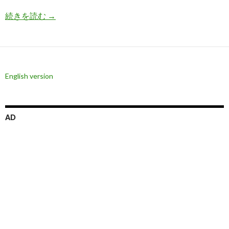
日経平均急落の原因は日銀植田総裁の利上げでは
続きを読む
→
English version
AD