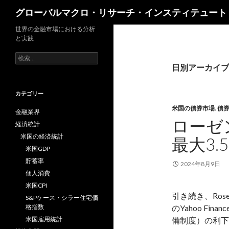
検
グローバルマクロ・リサーチ・インスティテュート
索
世界の金融市場における分析
と実践
検
索:
日別アーカイブ: 
カテゴリー
米国の債券市場
,
債
金融業界
ローゼ
経済統計
米国の経済統計
最大3.
米国GDP
貯蓄率
2024年8月9日
個人消費
米国CPI
引き続き、Rose
S&Pケース・シラー住宅価
格指数
のYahoo Fi
米国雇用統計
備制度）の利下