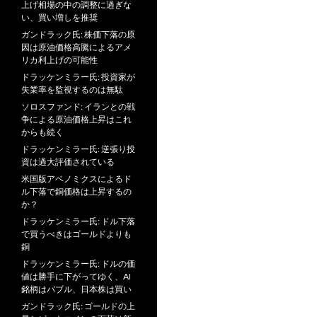
上げ相場の中の調整に過ぎな
い、買い増しを推奨
ガンドラック氏: 株価下落の原
因は原油価格高騰によるアメ
リカ利上げの可能性
ドラッケンミラー氏: 投資家が
失業率を監視するのは無駄
ソロスファンド: イランとの戦
争による原油価格上昇はこれ
からも続く
ドラッケンミラー氏: 逆張り投
資は過大評価されている
米国版アベノミクスによるド
ル下落で銅価格は上昇するの
か？
ドラッケンミラー氏: ドル下落
で買うべきはゴールドよりも
銅
ドラッケンミラー氏: ドルの価
値は勝手に下がってゆく、AI
銘柄はバブル、日本株は買い
ガンドラック氏: ゴールドの上