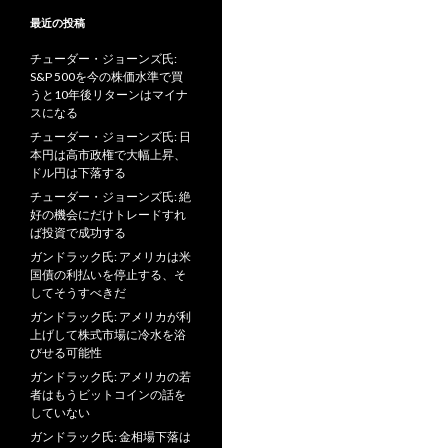
最近の投稿
チューダー・ジョーンズ氏:
S&P 500を今の株価水準で買
うと10年後リターンはマイナ
スになる
チューダー・ジョーンズ氏: 日
本円は高市政権で大幅上昇、
ドル円は下落する
チューダー・ジョーンズ氏: 絶
好の機会にだけトレードすれ
ば投資で成功する
ガンドラック氏: アメリカは米
国債の利払いを停止する、そ
してそうすべきだ
ガンドラック氏: アメリカが利
上げして株式市場に冷水を浴
びせる可能性
ガンドラック氏: アメリカの若
者はもうビットコインの話を
していない
ガンドラック氏: 金相場下落は