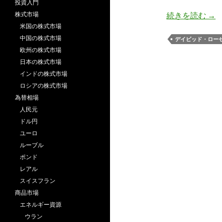
投資入門
ロー
株式市場
続きを読む
→
米国の株式市場
中国の株式市場
デイビッド・ロー
欧州の株式市場
日本の株式市場
インドの株式市場
ロシアの株式市場
為替相場
人民元
ドル円
ユーロ
ルーブル
ポンド
レアル
スイスフラン
商品市場
エネルギー資源
ウラン