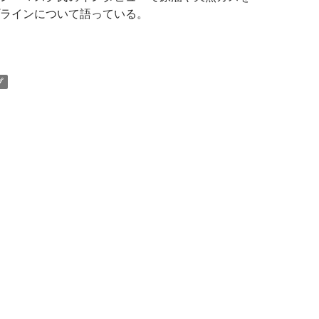
ラインについて語っている。
ランプ前大統領、キーストーン・パイプラインを巡る民主党の
プ