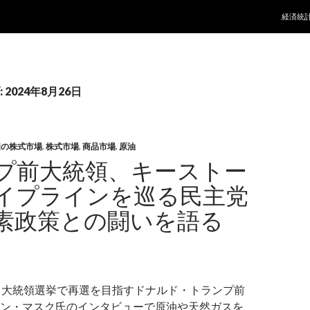
コンテ
経済統
2024年8月26日
国の株式市場
,
株式市場
,
商品市場
,
原油
プ前大統領、キーストー
イプラインを巡る民主党
素政策との闘いを語る
カ大統領選挙で再選を目指すドナルド・トランプ前
ン・マスク氏のインタビューで原油や天然ガスを