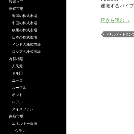
投資入門
運搬するパイプ
株式市場
米国の株式市場
ト
続きを読む
→
中国の株式市場
欧州の株式市場
ドナルド・トラン
日本の株式市場
インドの株式市場
ロシアの株式市場
為替相場
人民元
ドル円
ユーロ
ルーブル
ポンド
レアル
スイスフラン
商品市場
エネルギー資源
ウラン