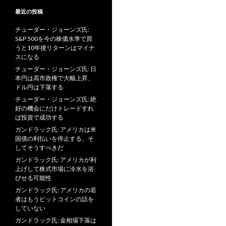
最近の投稿
チューダー・ジョーンズ氏:
S&P 500を今の株価水準で買
うと10年後リターンはマイナ
スになる
チューダー・ジョーンズ氏: 日
本円は高市政権で大幅上昇、
ドル円は下落する
チューダー・ジョーンズ氏: 絶
好の機会にだけトレードすれ
ば投資で成功する
ガンドラック氏: アメリカは米
国債の利払いを停止する、そ
してそうすべきだ
ガンドラック氏: アメリカが利
上げして株式市場に冷水を浴
びせる可能性
ガンドラック氏: アメリカの若
者はもうビットコインの話を
していない
ガンドラック氏: 金相場下落は