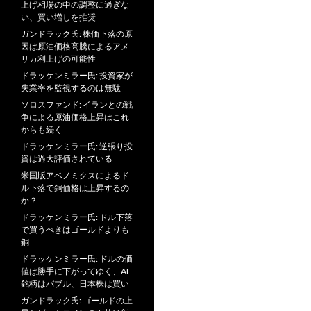
上げ相場の中の調整に過ぎな
い、買い増しを推奨
ガンドラック氏: 株価下落の原
因は原油価格高騰によるアメ
リカ利上げの可能性
ドラッケンミラー氏: 投資家が
失業率を監視するのは無駄
ソロスファンド: イランとの戦
争による原油価格上昇はこれ
からも続く
ドラッケンミラー氏: 逆張り投
資は過大評価されている
米国版アベノミクスによるド
ル下落で銅価格は上昇するの
か？
ドラッケンミラー氏: ドル下落
で買うべきはゴールドよりも
銅
ドラッケンミラー氏: ドルの価
値は勝手に下がってゆく、AI
銘柄はバブル、日本株は買い
ガンドラック氏: ゴールドの上