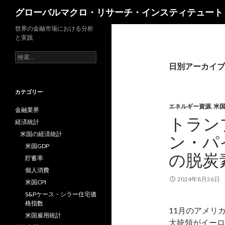
検
グローバルマクロ・リサーチ・インスティテュート
索
世界の金融市場における分析
と実践
検
索:
日別アーカイブ: 
カテゴリー
エネルギー資源
,
米
金融業界
トラン
経済統計
米国の経済統計
ン・パ
米国GDP
の脱炭
貯蓄率
個人消費
2024年8月26日
米国CPI
S&Pケース・シラー住宅価
格指数
11月のアメリ
米国雇用統計
大統領がイーロ