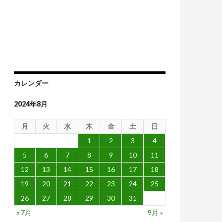
脱炭素政策との闘いを語る
カレンダー
2024年8月
月
火
水
木
金
土
日
1
2
3
4
5
6
7
8
9
10
11
12
13
14
15
16
17
18
19
20
21
22
23
24
25
26
27
28
29
30
31
« 7月
9月 »