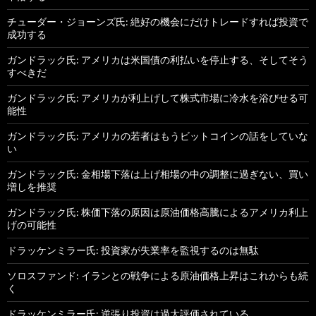
チューダー・ジョーンズ氏: 絶好の機会にだけトレードすれば投資で
成功する
ガンドラック氏: アメリカは米国債の利払いを停止する、そしてそう
すべきだ
ガンドラック氏: アメリカが利上げして株式市場に冷水を浴びせる可
能性
ガンドラック氏: アメリカの若者はもうビットコインの話をしていな
い
ガンドラック氏: 金相場下落は上げ相場の中の調整に過ぎない、買い
増しを推奨
ガンドラック氏: 株価下落の原因は原油価格高騰によるアメリカ利上
げの可能性
ドラッケンミラー氏: 投資家が失業率を監視するのは無駄
ソロスファンド: イランとの戦争による原油価格上昇はこれからも続
く
ドラッケンミラー氏: 逆張り投資は過大評価されている