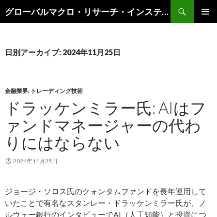
検
グローバルマクロ・リサーチ・インスティテュート
索
コ
メインメ
ン
ニュー
テ
ン
日別アーカイブ: 2024年11月25日
ツ
へ
ス
キ
金融業界
,
トレーディング技術
ッ
ドラッケンミラー氏: AIはフ
プ
ァンドマネージャーの代わ
りにはならない
2024年11月25日
ジョージ・ソロス氏のクォンタムファンドを長年運用して
いたことで有名なスタンレー・ドラッケンミラー氏が、ノ
ルウェー銀行のインタビューでAI（人工知能）と投資につ