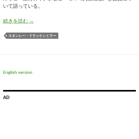
いて語っている。
ドラッケンミラー氏: AIはファンドマネージャー
続きを読む
→
スタンレー・ドラッケンミラー
English version
AD