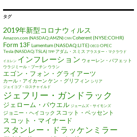
タグ
2019年新型コロナウィルス
Coherent (NYSE:COHR)
Amazon.com (NASDAQ:AMZN)
CNN
Form 13F
Lumentum (NASDAQ:LITE)
OPEC
OECD
Tesla (NASDAQ:TSLA)
アダム・スミス
TPP
アラスター・マクラウド
インフレーション
ウォーレン・バフェット
イエレン
ウラジミール・プーチン
ウラン
エゴン・フォン・グライアーツ
ケン・グリフィン
カール・アイカーン
シリア
ジェイコブ・ロスチャイルド
ジェフリー・ガンドラック
ジェローム・パウエル
ジェームズ・サイモンズ
スコット・ベッセント
ジョニー・ヘイコック
スコット・マイナード
スタンレー・ドラッケンミラー