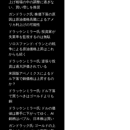
上げ相場の中の調整に過ぎな
い、買い増しを推奨
ガンドラック氏: 株価下落の原
因は原油価格高騰によるアメ
リカ利上げの可能性
ドラッケンミラー氏: 投資家が
失業率を監視するのは無駄
ソロスファンド: イランとの戦
争による原油価格上昇はこれ
からも続く
ドラッケンミラー氏: 逆張り投
資は過大評価されている
米国版アベノミクスによるド
ル下落で銅価格は上昇するの
か？
ドラッケンミラー氏: ドル下落
で買うべきはゴールドよりも
銅
ドラッケンミラー氏: ドルの価
値は勝手に下がってゆく、AI
銘柄はバブル、日本株は買い
ガンドラック氏: ゴールドの上