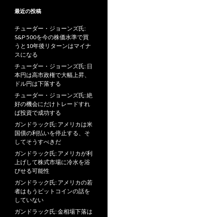
最近の投稿
チューダー・ジョーンズ氏:
S&P 500を今の株価水準で買
うと10年後リターンはマイナ
スになる
チューダー・ジョーンズ氏: 日
本円は高市政権で大幅上昇、
ドル円は下落する
チューダー・ジョーンズ氏: 絶
好の機会にだけトレードすれ
ば投資で成功する
ガンドラック氏: アメリカは米
国債の利払いを停止する、そ
してそうすべきだ
ガンドラック氏: アメリカが利
上げして株式市場に冷水を浴
びせる可能性
ガンドラック氏: アメリカの若
者はもうビットコインの話を
していない
ガンドラック氏: 金相場下落は