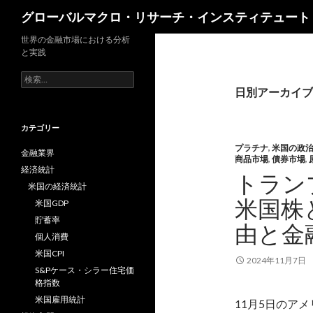
検
グローバルマクロ・リサーチ・インスティテュート
索
世界の金融市場における分析
と実践
検
索:
日別アーカイブ: 
カテゴリー
プラチナ
,
米国の政
金融業界
商品市場
,
債券市場
,
経済統計
トラン
米国の経済統計
米国株
米国GDP
貯蓄率
由と金
個人消費
米国CPI
2024年11月7日
S&Pケース・シラー住宅価
格指数
米国雇用統計
11月5日のア