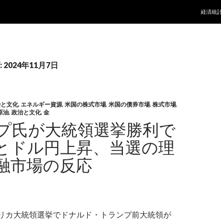
コンテ
経済統
2024年11月7日
治と文化
,
エネルギー資源
,
米国の株式市場
,
米国の債券市場
,
株式市場
,
原油
,
政治と文化
,
金
プ氏が大統領選挙勝利で
とドル円上昇、当選の理
融市場の反応
メリカ大統領選挙でドナルド・トランプ前大統領が