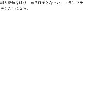
副大統領を破り、当選確実となった。トランプ氏
咲くことになる。
ランプ氏が大統領選挙勝利で米国株とドル円上昇、当選の理由