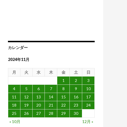
と金融市場の反応
カレンダー
2024年11月
月
火
水
木
金
土
日
1
2
3
4
5
6
7
8
9
10
11
12
13
14
15
16
17
18
19
20
21
22
23
24
25
26
27
28
29
30
« 10月
12月 »