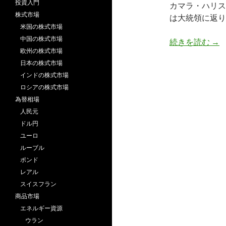
投資入門
カマラ・ハリス
株式市場
は大統領に返り
米国の株式市場
中国の株式市場
ト
続きを読む
→
欧州の株式市場
日本の株式市場
インドの株式市場
ロシアの株式市場
為替相場
人民元
ドル円
ユーロ
ルーブル
ポンド
レアル
スイスフラン
商品市場
エネルギー資源
ウラン