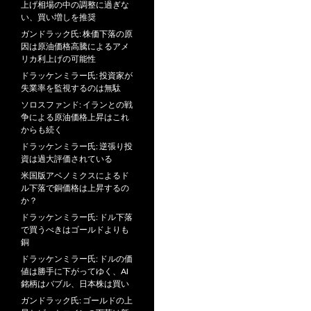
上げ相場の中の調整に過ぎな
い、買い増しを推奨
ガンドラック氏: 株価下落の原
因は原油価格高騰によるアメ
リカ利上げの可能性
ドラッケンミラー氏: 投資家が
失業率を監視するのは無駄
ソロスファンド: イランとの戦
争による原油価格上昇はこれ
からも続く
ドラッケンミラー氏: 逆張り投
資は過大評価されている
米国版アベノミクスによるド
ル下落で銅価格は上昇するの
か？
ドラッケンミラー氏: ドル下落
で買うべきはゴールドよりも
銅
ドラッケンミラー氏: ドルの価
値は勝手に下がってゆく、AI
銘柄はバブル、日本株は買い
ガンドラック氏: ゴールドの上