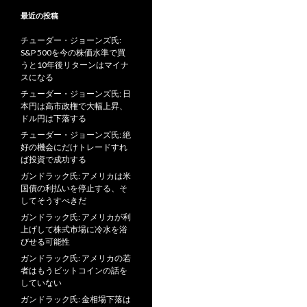
最近の投稿
チューダー・ジョーンズ氏:
S&P 500を今の株価水準で買
うと10年後リターンはマイナ
スになる
チューダー・ジョーンズ氏: 日
本円は高市政権で大幅上昇、
ドル円は下落する
チューダー・ジョーンズ氏: 絶
好の機会にだけトレードすれ
ば投資で成功する
ガンドラック氏: アメリカは米
国債の利払いを停止する、そ
してそうすべきだ
ガンドラック氏: アメリカが利
上げして株式市場に冷水を浴
びせる可能性
ガンドラック氏: アメリカの若
者はもうビットコインの話を
していない
ガンドラック氏: 金相場下落は