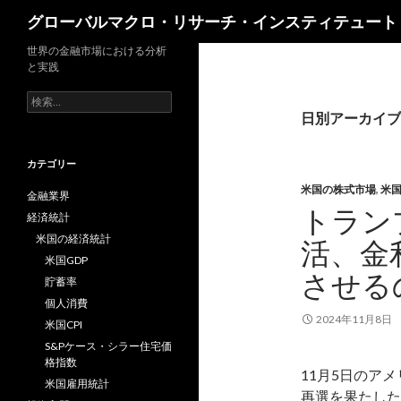
検
グローバルマクロ・リサーチ・インスティテュート
索
世界の金融市場における分析
と実践
検
索:
日別アーカイブ: 
カテゴリー
米国の株式市場
,
米
金融業界
トラン
経済統計
米国の経済統計
活、金
米国GDP
させる
貯蓄率
個人消費
2024年11月8日
米国CPI
S&Pケース・シラー住宅価
格指数
11月5日のア
米国雇用統計
再選を果たした