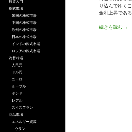
投資入門
り込んでゆくこ
株式市場
金利上昇である
米国の株式市場
中国の株式市場
ト
続きを読む
→
欧州の株式市場
日本の株式市場
インドの株式市場
ロシアの株式市場
為替相場
人民元
ドル円
ユーロ
ルーブル
ポンド
レアル
スイスフラン
商品市場
エネルギー資源
ウラン