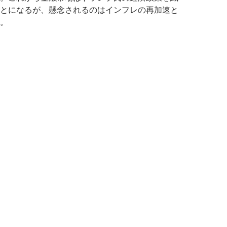
とになるが、懸念されるのはインフレの再加速と
。
ランプ相場でインフレ期待復活、金利上昇は株式市場を崩壊さ