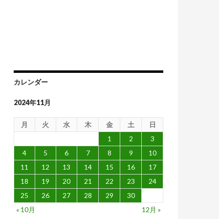
せるのか
カレンダー
2024年11月
月
火
水
木
金
土
日
1
2
3
4
5
6
7
8
9
10
11
12
13
14
15
16
17
18
19
20
21
22
23
24
25
26
27
28
29
30
« 10月
12月 »