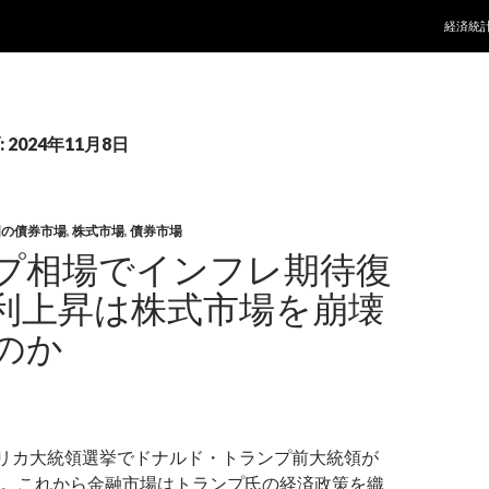
コンテ
経済統
2024年11月8日
国の債券市場
,
株式市場
,
債券市場
プ相場でインフレ期待復
利上昇は株式市場を崩壊
のか
メリカ大統領選挙でドナルド・トランプ前大統領が
。これから金融市場はトランプ氏の経済政策を織