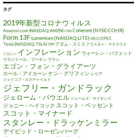
タグ
2019年新型コロナウィルス
Coherent (NYSE:COHR)
Amazon.com (NASDAQ:AMZN)
CNN
Form 13F
Lumentum (NASDAQ:LITE)
OPEC
OECD
Tesla (NASDAQ:TSLA)
アダム・スミス
TPP
アラスター・マクラウド
インフレーション
ウォーレン・バフェット
イエレン
ウラジミール・プーチン
ウラン
エゴン・フォン・グライアーツ
ケン・グリフィン
カール・アイカーン
シリア
ジェイコブ・ロスチャイルド
ジェフリー・ガンドラック
ジェローム・パウエル
ジェームズ・サイモンズ
スコット・ベッセント
ジョニー・ヘイコック
スコット・マイナード
スタンレー・ドラッケンミラー
デイビッド・ローゼンバーグ