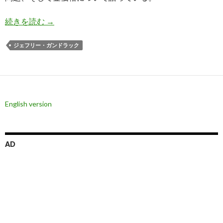
ガンドラック氏: 景気後退が起きればアメリカは
続きを読む
→
ジェフリー・ガンドラック
English version
AD