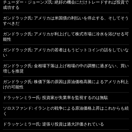
チューダー・ジョーンズ氏: 絶好の機会にだけトレードすれば投資で
成功する
ガンドラック氏: アメリカは米国債の利払いを停止する、そしてそう
すべきだ
ガンドラック氏: アメリカが利上げして株式市場に冷水を浴びせる可
能性
ガンドラック氏: アメリカの若者はもうビットコインの話をしていな
い
ガンドラック氏: 金相場下落は上げ相場の中の調整に過ぎない、買い
増しを推奨
ガンドラック氏: 株価下落の原因は原油価格高騰によるアメリカ利上
げの可能性
ドラッケンミラー氏: 投資家が失業率を監視するのは無駄
ソロスファンド: イランとの戦争による原油価格上昇はこれからも続
く
ドラッケンミラー氏: 逆張り投資は過大評価されている