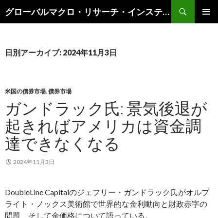
検
グローバルマクロ・リサーチ・インスティテュート
索
コ
メインメ
ン
ニュー
テ
ン
日別アーカイブ: 2024年11月3日
ツ
へ
ス
キ
米国の債券市場
,
債券市場
ッ
ガンドラック氏: 景気後退が
プ
起きればアメリカは資金調
達できなくなる
2024年11月3日
DoubleLine Capitalのジェフリー・ガンドラック氏がオルブ
ライト・ノックス美術館で世界的な金利動向と財政赤字の
問題、そして金価格について語っている。