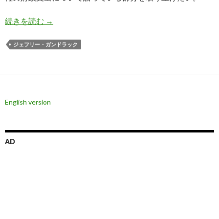
ガンドラック氏、トランプ政権に参加して米国の
続きを読む
→
ジェフリー・ガンドラック
English version
AD