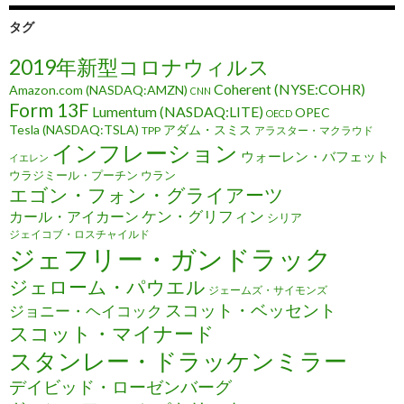
タグ
2019年新型コロナウィルス
Coherent (NYSE:COHR)
Amazon.com (NASDAQ:AMZN)
CNN
Form 13F
Lumentum (NASDAQ:LITE)
OPEC
OECD
Tesla (NASDAQ:TSLA)
アダム・スミス
TPP
アラスター・マクラウド
インフレーション
ウォーレン・バフェット
イエレン
ウラジミール・プーチン
ウラン
エゴン・フォン・グライアーツ
ケン・グリフィン
カール・アイカーン
シリア
ジェイコブ・ロスチャイルド
ジェフリー・ガンドラック
ジェローム・パウエル
ジェームズ・サイモンズ
スコット・ベッセント
ジョニー・ヘイコック
スコット・マイナード
スタンレー・ドラッケンミラー
デイビッド・ローゼンバーグ