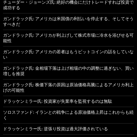
チューダー・ジョーンズ氏: 絶好の機会にだけトレードすれば投資で
成功する
ガンドラック氏: アメリカは米国債の利払いを停止する、そしてそう
すべきだ
ガンドラック氏: アメリカが利上げして株式市場に冷水を浴びせる可
能性
ガンドラック氏: アメリカの若者はもうビットコインの話をしていな
い
ガンドラック氏: 金相場下落は上げ相場の中の調整に過ぎない、買い
増しを推奨
ガンドラック氏: 株価下落の原因は原油価格高騰によるアメリカ利上
げの可能性
ドラッケンミラー氏: 投資家が失業率を監視するのは無駄
ソロスファンド: イランとの戦争による原油価格上昇はこれからも続
く
ドラッケンミラー氏: 逆張り投資は過大評価されている