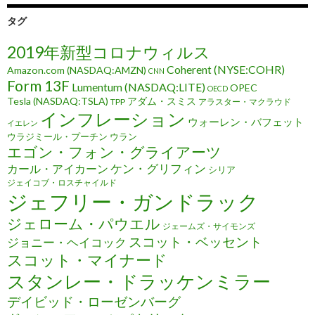
タグ
2019年新型コロナウィルス
Coherent (NYSE:COHR)
Amazon.com (NASDAQ:AMZN)
CNN
Form 13F
Lumentum (NASDAQ:LITE)
OPEC
OECD
Tesla (NASDAQ:TSLA)
アダム・スミス
TPP
アラスター・マクラウド
インフレーション
ウォーレン・バフェット
イエレン
ウラジミール・プーチン
ウラン
エゴン・フォン・グライアーツ
ケン・グリフィン
カール・アイカーン
シリア
ジェイコブ・ロスチャイルド
ジェフリー・ガンドラック
ジェローム・パウエル
ジェームズ・サイモンズ
スコット・ベッセント
ジョニー・ヘイコック
スコット・マイナード
スタンレー・ドラッケンミラー
デイビッド・ローゼンバーグ