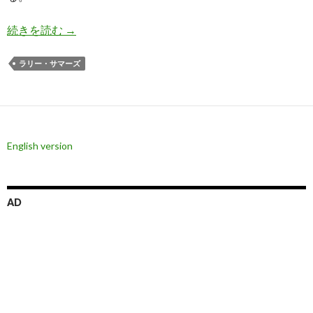
サマーズ氏: トランプ大統領の金融緩和強行でド
続きを読む
→
ラリー・サマーズ
English version
AD