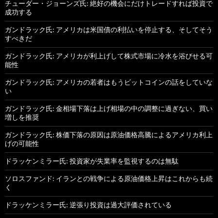
チューダー・ジョーンズ氏: 絶好の機会にだけトレードすれば投資で
成功する
ガンドラック氏: アメリカは米国債の利払いを停止する、そしてそう
すべきだ
ガンドラック氏: アメリカが利上げして株式市場に冷水を浴びせる可
能性
ガンドラック氏: アメリカの若者はもうビットコインの話をしていな
い
ガンドラック氏: 金相場下落は上げ相場の中の調整に過ぎない、買い
増しを推奨
ガンドラック氏: 株価下落の原因は原油価格高騰によるアメリカ利上
げの可能性
ドラッケンミラー氏: 投資家が失業率を監視するのは無駄
ソロスファンド: イランとの戦争による原油価格上昇はこれからも続
く
ドラッケンミラー氏: 逆張り投資は過大評価されている