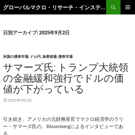
検
グローバルマクロ・リサーチ・インスティテュート
索
コ
メインメ
ン
ニュー
テ
ン
日別アーカイブ: 2025年9月2日
ツ
へ
ス
キ
米国の債券市場
,
ドル円
,
為替相場
,
債券市場
ッ
サマーズ氏: トランプ大統領
プ
の金融緩和強行でドルの価
値が下がっている
2025年9月2日
引き続き、アメリカの元財務長官でマクロ経済学のラリ
ー・サマーズ氏の、Bloombergによるインタビューであ
る。