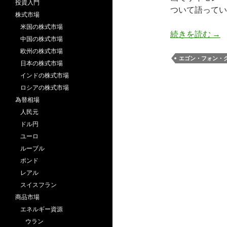
投資入門
ついて語ってい
株式市場
米国の株式市場
フ
続きを読む
→
中国の株式市場
欧州の株式市場
エゴン・フォン・
日本の株式市場
インドの株式市場
ロシアの株式市場
為替相場
人民元
ドル円
ユーロ
ルーブル
ポンド
レアル
スイスフラン
商品市場
エネルギー資源
ウラン