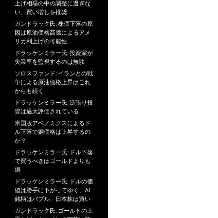
上げ相場の中の調整に過ぎな
い、買い増しを推奨
ガンドラック氏: 株価下落の原
因は原油価格高騰によるアメ
リカ利上げの可能性
ドラッケンミラー氏: 投資家が
失業率を監視するのは無駄
ソロスファンド: イランとの戦
争による原油価格上昇はこれ
からも続く
ドラッケンミラー氏: 逆張り投
資は過大評価されている
米国版アベノミクスによるド
ル下落で銅価格は上昇するの
か？
ドラッケンミラー氏: ドル下落
で買うべきはゴールドよりも
銅
ドラッケンミラー氏: ドルの価
値は勝手に下がってゆく、AI
銘柄はバブル、日本株は買い
ガンドラック氏: ゴールドの上