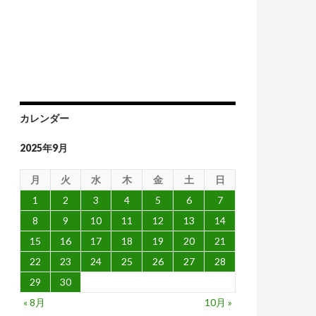
ように操作されている
カレンダー
2025年9月
月
火
水
木
金
土
日
1
2
3
4
5
6
7
8
9
10
11
12
13
14
15
16
17
18
19
20
21
22
23
24
25
26
27
28
29
30
« 8月
10月 »