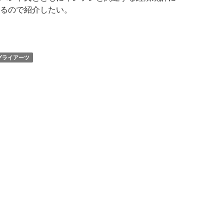
るので紹介したい。
ォン・グライアーツ氏: 政府発表のインフレ率の数字は低く出る
グライアーツ