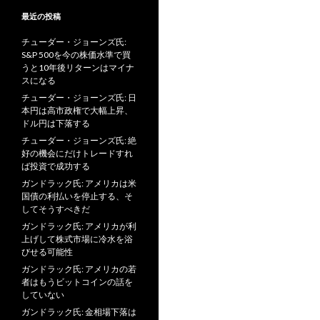
最近の投稿
チューダー・ジョーンズ氏:
S&P 500を今の株価水準で買
うと10年後リターンはマイナ
スになる
チューダー・ジョーンズ氏: 日
本円は高市政権で大幅上昇、
ドル円は下落する
チューダー・ジョーンズ氏: 絶
好の機会にだけトレードすれ
ば投資で成功する
ガンドラック氏: アメリカは米
国債の利払いを停止する、そ
してそうすべきだ
ガンドラック氏: アメリカが利
上げして株式市場に冷水を浴
びせる可能性
ガンドラック氏: アメリカの若
者はもうビットコインの話を
していない
ガンドラック氏: 金相場下落は