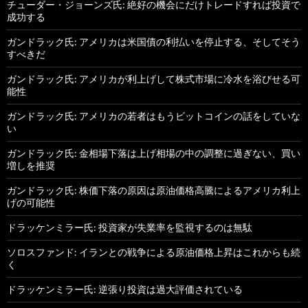
チューダー・ジョーンズ氏: 絶好の機会にだけトレードすれば投資で
成功する
ガンドラック氏: アメリカは米国債の利払いを停止する、そしてそう
すべきだ
ガンドラック氏: アメリカが利上げして株式市場に冷水を浴びせる可
能性
ガンドラック氏: アメリカの若者はもうビットコインの話をしていな
い
ガンドラック氏: 金相場下落は上げ相場の中の調整に過ぎない、買い
増しを推奨
ガンドラック氏: 株価下落の原因は原油価格高騰によるアメリカ利上
げの可能性
ドラッケンミラー氏: 投資家が失業率を監視するのは無駄
ソロスファンド: イランとの戦争による原油価格上昇はこれからも続
く
ドラッケンミラー氏: 逆張り投資は過大評価されている