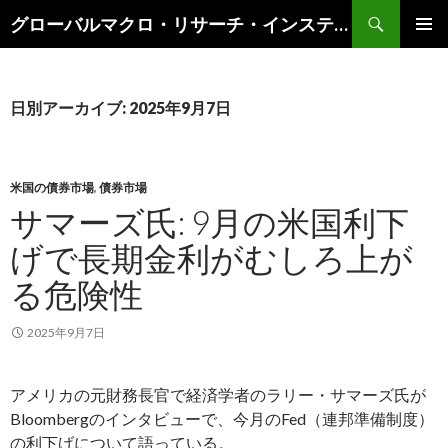
検
グローバルマクロ・リサーチ・インスティテュート
索
コ
メインメ
ン
ニュー
テ
ン
日別アーカイブ: 2025年9月7日
ツ
へ
ス
キ
米国の債券市場
,
債券市場
ッ
サマーズ氏: 9月の米国利下
プ
げで長期金利がむしろ上が
る危険性
2025年9月7日
アメリカの元財務長官で経済学者のラリー・サマーズ氏が
Bloombergのインタビューで、今月のFed（連邦準備制度）
の利下げについて語っている。