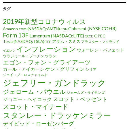
タグ
2019年新型コロナウィルス
Coherent (NYSE:COHR)
Amazon.com (NASDAQ:AMZN)
CNN
Form 13F
Lumentum (NASDAQ:LITE)
OPEC
OECD
Tesla (NASDAQ:TSLA)
アダム・スミス
TPP
アラスター・マクラウド
インフレーション
ウォーレン・バフェット
イエレン
ウラジミール・プーチン
ウラン
エゴン・フォン・グライアーツ
ケン・グリフィン
カール・アイカーン
シリア
ジェイコブ・ロスチャイルド
ジェフリー・ガンドラック
ジェローム・パウエル
ジェームズ・サイモンズ
スコット・ベッセント
ジョニー・ヘイコック
スコット・マイナード
スタンレー・ドラッケンミラー
デイビッド・ローゼンバーグ