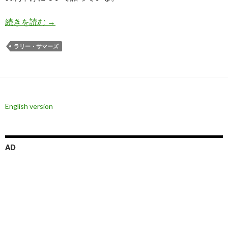
サマーズ氏: 9月の米国利下げで長期金利がむし
続きを読む
→
ラリー・サマーズ
English version
AD