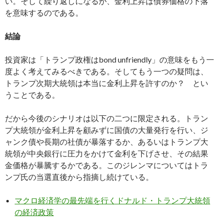
い。そして繰り返しになるが、金利上昇は債券価格の下落
を意味するのである。
結論
投資家は「トランプ政権はbond unfriendly」の意味をもう一
度よく考えてみるべきである。そしてもう一つの疑問は、
トランプ次期大統領は本当に金利上昇を許すのか？ とい
うことである。
だから今後のシナリオは以下の二つに限定される。トラン
プ大統領が金利上昇を顧みずに国債の大量発行を行い、ジ
ャンク債や長期の社債が暴落するか、あるいはトランプ大
統領が中央銀行に圧力をかけて金利を下げさせ、その結果
金価格が暴騰するかである。このジレンマについてはトラ
ンプ氏の当選直後から指摘し続けている。
マクロ経済学の最先端を行くドナルド・トランプ大統領
の経済政策