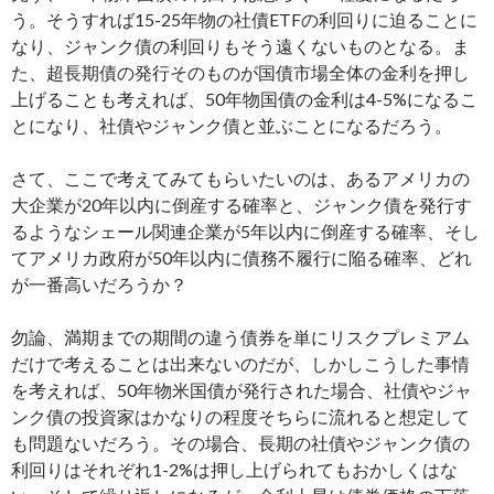
う。そうすれば15-25年物の社債ETFの利回りに迫ることに
なり、ジャンク債の利回りもそう遠くないものとなる。ま
た、超長期債の発行そのものが国債市場全体の金利を押し
上げることも考えれば、50年物国債の金利は4-5%になるこ
とになり、社債やジャンク債と並ぶことになるだろう。
さて、ここで考えてみてもらいたいのは、あるアメリカの
大企業が20年以内に倒産する確率と、ジャンク債を発行す
るようなシェール関連企業が5年以内に倒産する確率、そし
てアメリカ政府が50年以内に債務不履行に陥る確率、どれ
が一番高いだろうか？
勿論、満期までの期間の違う債券を単にリスクプレミアム
だけで考えることは出来ないのだが、しかしこうした事情
を考えれば、50年物米国債が発行された場合、社債やジャ
ンク債の投資家はかなりの程度そちらに流れると想定して
も問題ないだろう。その場合、長期の社債やジャンク債の
利回りはそれぞれ1-2%は押し上げられてもおかしくはな