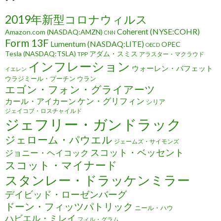
2019年新型コロナウィルス
Coherent (NYSE:COHR)
Amazon.com (NASDAQ:AMZN)
CNN
Form 13F
Lumentum (NASDAQ:LITE)
OPEC
OECD
Tesla (NASDAQ:TSLA)
アダム・スミス
TPP
アラスター・マクラウド
インフレーション
ウォーレン・バフェット
イエレン
ウラジミール・プーチン
ウラン
エゴン・フォン・グライアーツ
ケン・グリフィン
カール・アイカーン
シリア
ジェイコブ・ロスチャイルド
ジェフリー・ガンドラック
ジェローム・パウエル
ジェームズ・サイモンズ
スコット・ベッセント
ジョニー・ヘイコック
スコット・マイナード
スタンレー・ドラッケンミラー
デイビッド・ローゼンバーグ
ドーン・フィッツパトリック
ニール・ハウ
ハビエル・ミレイ
フィル・グラム