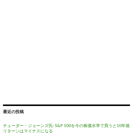
最近の投稿
チューダー・ジョーンズ氏: S&P 500を今の株価水準で買うと10年後
リターンはマイナスになる