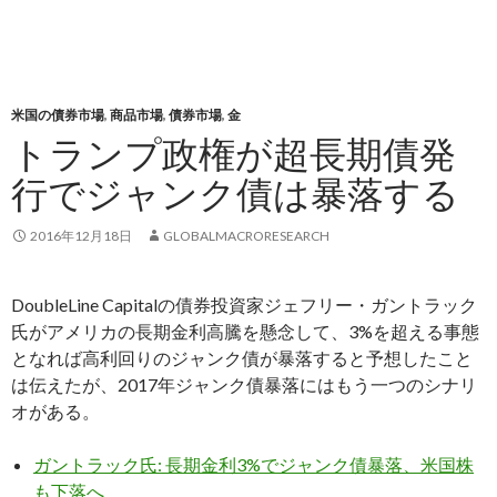
米国の債券市場
,
商品市場
,
債券市場
,
金
トランプ政権が超長期債発
行でジャンク債は暴落する
2016年12月18日
GLOBALMACRORESEARCH
DoubleLine Capitalの債券投資家ジェフリー・ガントラック
氏がアメリカの長期金利高騰を懸念して、3%を超える事態
となれば高利回りのジャンク債が暴落すると予想したこと
は伝えたが、2017年ジャンク債暴落にはもう一つのシナリ
オがある。
ガントラック氏: 長期金利3%でジャンク債暴落、米国株
も下落へ