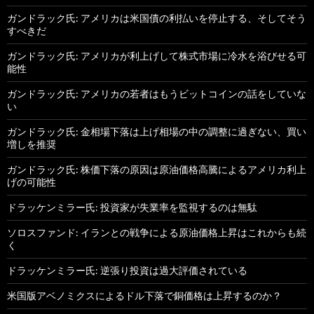
ガンドラック氏: アメリカは米国債の利払いを停止する、そしてそう
すべきだ
ガンドラック氏: アメリカが利上げして株式市場に冷水を浴びせる可
能性
ガンドラック氏: アメリカの若者はもうビットコインの話をしていな
い
ガンドラック氏: 金相場下落は上げ相場の中の調整に過ぎない、買い
増しを推奨
ガンドラック氏: 株価下落の原因は原油価格高騰によるアメリカ利上
げの可能性
ドラッケンミラー氏: 投資家が失業率を監視するのは無駄
ソロスファンド: イランとの戦争による原油価格上昇はこれからも続
く
ドラッケンミラー氏: 逆張り投資は過大評価されている
米国版アベノミクスによるドル下落で銅価格は上昇するのか？