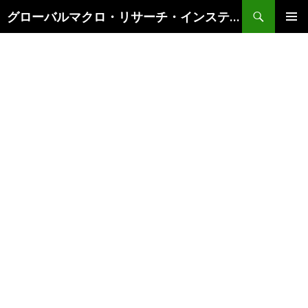
検
グローバルマクロ・リサーチ・インスティテュート
索
コ
メインメ
ン
ニュー
テ
ン
ツ
へ
ス
キ
ッ
プ