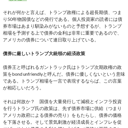
それが何かと言えば、トランプ政権による超長期債、つま
り50年物国債などの発行である。個人投資家の読者には債
券市場はあまり馴染みがないものと予想するが、トランプ
相場を予測する上で債券の金利は非常に重要であるので、
アメリカの債券について連日取り上げている。
債券に厳しいトランプ大統領の経済政策
債券王と呼ばれるガントラック氏はトランプ次期政権の政
策をbond unfriendlyと呼んだ。債券に優しくないという意味
である。トランプ相場を一言で表現するならば、この言葉
が相応しいだろう。
それは何故か？ 国債を大量発行して減税とインフラ投資
を行うトランプ氏の政策は、先ず債券市場に供給（つまり
アメリカ政府による債券の売り）をもたらし、債券の価格
を下落させる。そして景気刺激が経済成長とインフレを促