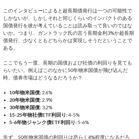
このインタビューによると超長期債発行は一つの可能性で
しかないが、しかしそれと同じくらいのインパクトのある
国債発行を彼が考えていることは読み取って良いのではな
いか。つまり、ガントラック氏の言う長期金利3%か超長期
債発行、少なくともどちらかは実現しそうだということで
ある。
ここでもう一度、長期の国債および社債の利回りを見ても
らいたい。例えばこのなかに50年物米国債が飛び込んだ
時、債券市場はどうなるだろうか？
10年物米国債:
2.6%
20年物米国債:
2.9%
30年物米国債:
3.2%
15-25年物社債ETF利回り:
4-5%
5-6年物ジャンク債ETF利回り:
5-6%
先ず、50年物米国債の利回りは恐らく4%程度になるだろ