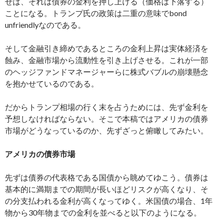
せば、それは債券の金利を押し上げる（価格は下落する）
ことになる。トランプ氏の政策は二重の意味でbond
unfriendlyなのである。
そして金融引き締めであるところの金利上昇は実体経済を
蝕み、金融市場から流動性を引き上げさせる。これが一部
のヘッジファンドマネージャーらに株式バブルの崩壊懸念
を抱かせているのである。
だからトランプ相場の行く末を占うためには、先ず金利を
予想しなければならない。そこで本稿ではアメリカの債券
市場がどうなっているのか、先ずざっと俯瞰してみたい。
アメリカの債券市場
先ずは債券の代表格である国債から眺めてゆこう。債券は
基本的に満期までの期間が長いほどリスクが高くなり、そ
の分支払われる金利が高くなってゆく。米国債の場合、1年
物から30年物までの金利を並べると以下のようになる。