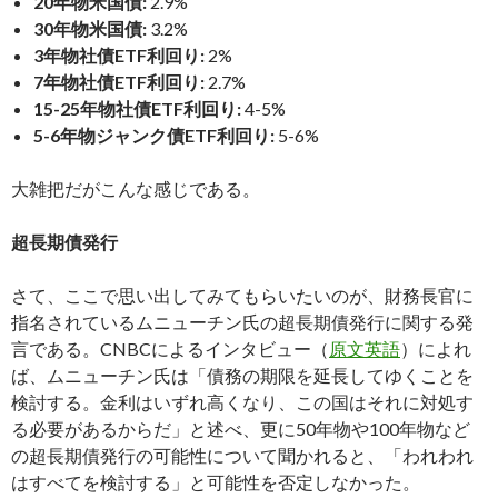
20年物米国債:
2.9%
30年物米国債:
3.2%
3年物社債ETF利回り:
2%
7年物社債ETF利回り:
2.7%
15-25年物社債ETF利回り:
4-5%
5-6年物ジャンク債ETF利回り:
5-6%
大雑把だがこんな感じである。
超長期債発行
さて、ここで思い出してみてもらいたいのが、財務長官に
指名されているムニューチン氏の超長期債発行に関する発
言である。CNBCによるインタビュー（
原文英語
）によれ
ば、ムニューチン氏は「債務の期限を延長してゆくことを
検討する。金利はいずれ高くなり、この国はそれに対処す
る必要があるからだ」と述べ、更に50年物や100年物など
の超長期債発行の可能性について聞かれると、「われわれ
はすべてを検討する」と可能性を否定しなかった。