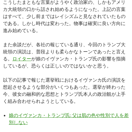
こうしたまともな言葉がようやく政治家の、しかもアメリ
カ大統領の口から話され始めるようになった。上記の言葉
はすべて、少し前まではレイシズムと見なされていたもの
である。しかし時代は変わった。物事は確実に良い方向に
進み始めている。
また余談だが、各社の報じている通り、今回のトランプ大
統領の演説は、普段よりも柔らかなトーンであったと言え
る。
ロイター
が娘のイヴァンカ・トランプ氏の影響を指摘
しているが、恐らくは正しいのではないかと思う。
以下の記事で報じた選挙戦におけるイヴァンカ氏の演説を
想起させるような部分がいくつもあった。選挙が終わった
今、彼女の融和的な思想とトランプ氏本人の政治観が上手
く組み合わせられようとしている。
娘のイヴァンカ・トランプ氏: 父は肌の色や性別で人を差
別しない