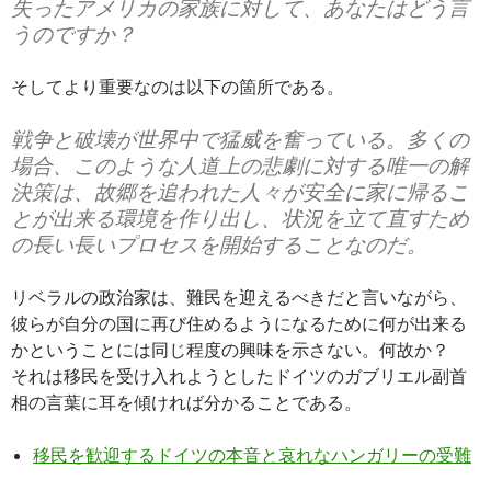
失ったアメリカの家族に対して、あなたはどう言
うのですか？
そしてより重要なのは以下の箇所である。
戦争と破壊が世界中で猛威を奮っている。多くの
場合、このような人道上の悲劇に対する唯一の解
決策は、故郷を追われた人々が安全に家に帰るこ
とが出来る環境を作り出し、状況を立て直すため
の長い長いプロセスを開始することなのだ。
リベラルの政治家は、難民を迎えるべきだと言いながら、
彼らが自分の国に再び住めるようになるために何が出来る
かということには同じ程度の興味を示さない。何故か？
それは移民を受け入れようとしたドイツのガブリエル副首
相の言葉に耳を傾ければ分かることである。
移民を歓迎するドイツの本音と哀れなハンガリーの受難