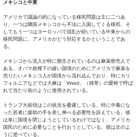
メキシコと中東
アメリカで議論の的になっている移民問題は主に二つあ
り、一つは隣国メキシコから不法に入国してくる移民、そ
してもう一つはヨーロッパで混乱が続いている中東からの
移民問題に、アメリカがどう対応するかということであ
る。
メキシコから流入が特に懸念されているのは麻薬密売人で
ある。オバマ政権下の緩い国境のためにアメリカで麻薬を
売りたいメキシコ人が国境から流れ込んでおり、特にカリ
フォルニアなどでは大麻は「Weed」（雑草）の愛称で呼ば
れて当たり前のように使用されている。
トランプ大統領はこの状況を憂慮している。特に中毒にな
った若者に援助の手を差し伸べる必要性を訴えている。彼
は単に国境を閉じようとしているわけではなく、アメリカ
国民のために必要なことを行おうとしている。彼は次のよ
うに述べている。