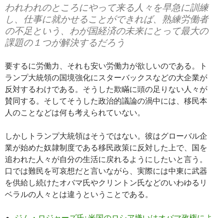
われわれのところにやって来る人々を早急に訓練
し、仕事に就かせることができれば、熟練労働者
の不足という、わが国経済の未来にとって最大の
課題の１つが解決するだろう
要するに労働力、それも安い労働力が欲しいのである。ト
ランプ大統領の国境強化にスターバックスなどの大企業が
反対するわけである。そうした欺瞞に頭の足りない人々が
賛同する。そしてそうした政治的議論の渦中には、移民本
人のことなどは何も考えられていない。
しかしトランプ大統領はそうではない。彼はグローバル企
業が始めた奴隷制度である移民政策に反対した上で、国を
追われた人々が自分の生活に戻れるようにしたいと言う。
口では難民を可哀想だと言いながら、実際には中東に武器
を供給し続けたオバマ氏やクリントン氏などのいわゆるリ
ベラルの人々とは違うということである。
ジム・ロジャーズ氏: 米国のロシア嫌いはオバマ政権によ