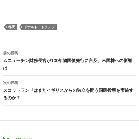
移民
ドナルド・トランプ
投
前の投稿
稿
ムニューチン財務長官が100年物国債発行に言及、米国株への影響
は
ナ
ビ
次の投稿
スコットランドはまたイギリスからの独立を問う国民投票を実施す
ゲ
るのか？
ー
シ
ョ
ン
English version