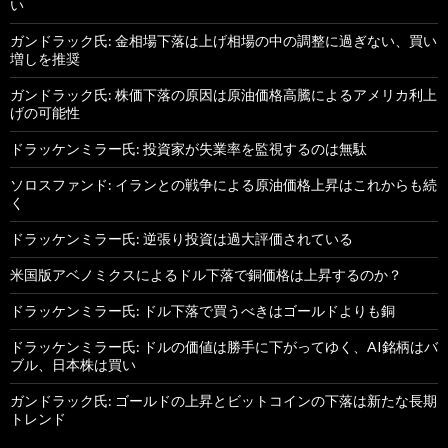
い
ガンドラック氏: 金相場下落は上げ相場の中の調整に過ぎない、買い
増しを推奨
ガンドラック氏: 株価下落の原因は原油価格高騰によるアメリカ利上
げの可能性
ドラッケンミラー氏: 投資家が失業率を監視するのは無駄
ソロスファンド: イランとの戦争による原油価格上昇はこれからも続
く
ドラッケンミラー氏: 逆張り投資は過大評価されている
米国版アベノミクスによるドル下落で銅価格は上昇するのか？
ドラッケンミラー氏: ドル下落で買うべきはゴールドよりも銅
ドラッケンミラー氏: ドルの価値は勝手に下がってゆく、AI銘柄はバ
ブル、日本株は買い
ガンドラック氏: ゴールドの上昇とビットコインの下落は新たな長期
トレンド