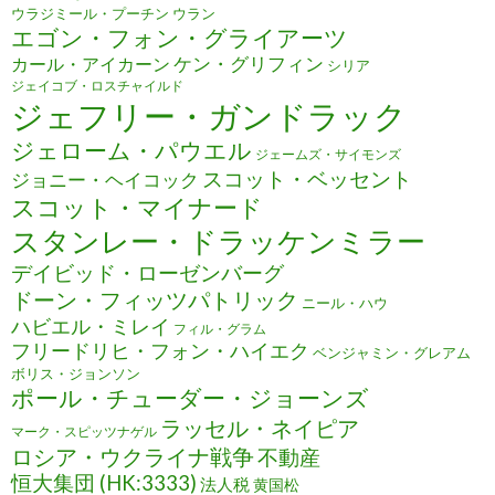
ウラジミール・プーチン
ウラン
エゴン・フォン・グライアーツ
ケン・グリフィン
カール・アイカーン
シリア
ジェイコブ・ロスチャイルド
ジェフリー・ガンドラック
ジェローム・パウエル
ジェームズ・サイモンズ
スコット・ベッセント
ジョニー・ヘイコック
スコット・マイナード
スタンレー・ドラッケンミラー
デイビッド・ローゼンバーグ
ドーン・フィッツパトリック
ニール・ハウ
ハビエル・ミレイ
フィル・グラム
フリードリヒ・フォン・ハイエク
ベンジャミン・グレアム
ボリス・ジョンソン
ポール・チューダー・ジョーンズ
ラッセル・ネイピア
マーク・スピッツナゲル
ロシア・ウクライナ戦争
不動産
恒大集団 (HK:3333)
法人税
黄国松