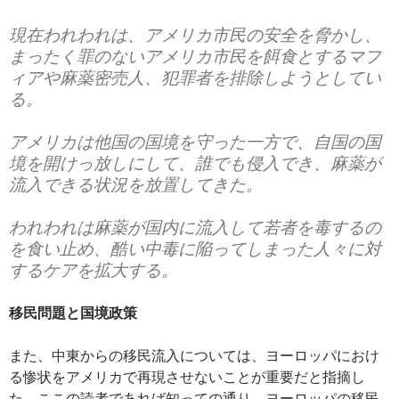
現在われわれは、アメリカ市民の安全を脅かし、
まったく罪のないアメリカ市民を餌食とするマフ
ィアや麻薬密売人、犯罪者を排除しようとしてい
る。
アメリカは他国の国境を守った一方で、自国の国
境を開けっ放しにして、誰でも侵入でき、麻薬が
流入できる状況を放置してきた。
われわれは麻薬が国内に流入して若者を毒するの
を食い止め、酷い中毒に陥ってしまった人々に対
するケアを拡大する。
移民問題と国境政策
また、中東からの移民流入については、ヨーロッパにおけ
る惨状をアメリカで再現させないことが重要だと指摘し
た。ここの読者であれば知っての通り、ヨーロッパの移民