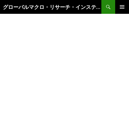
検
グローバルマクロ・リサーチ・インスティテュート
索
コ
メインメ
ン
ニュー
テ
ン
ツ
へ
ス
キ
ッ
プ