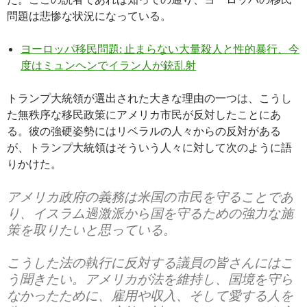
問題は悲惨な状況になっている。
ヨーロッパ移民問題: 止まらない大量殺人と性的暴行、今
度はミュンヘンでイラン人が銃乱射
トランプ大統領が選出された大きな理由の一つは、こうし
た無秩序な移民政策にアメリカ市民が反対したことにあ
る。彼の強硬姿勢にはリベラルの人々からの反対がある
が、トランプ大統領はそういう人々に対して次のように語
りかけた。
アメリカ政府の義務は米国の市民を守ることであ
り、イスラム過激派から国を守るための強力な施
策を取りたいと思っている。
こうした法の執行に反対する議員の皆さんにはこ
う聞きたい。アメリカが法を維持し、国境を守ら
なかったために、雇用や収入、そして愛する人を