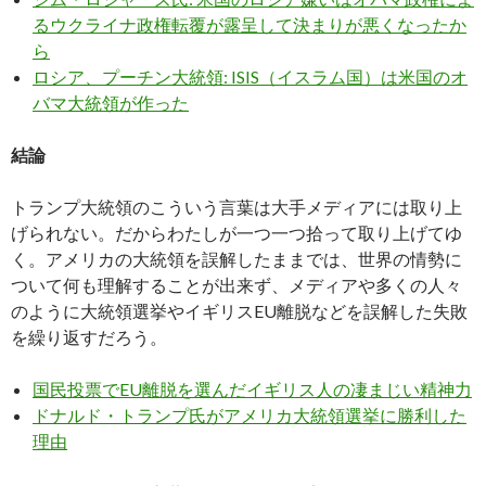
るウクライナ政権転覆が露呈して決まりが悪くなったか
ら
ロシア、プーチン大統領: ISIS（イスラム国）は米国のオ
バマ大統領が作った
結論
トランプ大統領のこういう言葉は大手メディアには取り上
げられない。だからわたしが一つ一つ拾って取り上げてゆ
く。アメリカの大統領を誤解したままでは、世界の情勢に
ついて何も理解することが出来ず、メディアや多くの人々
のように大統領選挙やイギリスEU離脱などを誤解した失敗
を繰り返すだろう。
国民投票でEU離脱を選んだイギリス人の凄まじい精神力
ドナルド・トランプ氏がアメリカ大統領選挙に勝利した
理由