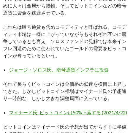
めに人々は金属から穀物、そしてビットコインなどの暗号
通貨に資金を逃避させている。
これらは暗号通貨も含めコモディティと呼ばれる。コモデ
ィティ市場は一様に上がっていながらもそれぞれ互いに競
争しているとも言え、ソロスファンドの見解では本来イン
フレ回避のために使われていたゴールドの需要をビットコ
インが奪っているという。
ジョージ・ソロス氏、暗号通貨インフラに投資
それで長らくビットコインは金価格の低迷を横目に上昇し
てきた。しかしビットコイン相場はマイナード氏の予想通
り一時的な、しかし大きな調整局面に入っている。
マイナード氏: ビットコインは50%下落する (2021/4/22)
ビットコインはマイナード氏の予想が出てからすぐに半値