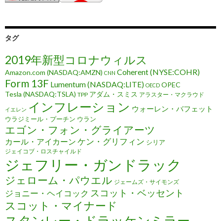
タグ
2019年新型コロナウィルス
Coherent (NYSE:COHR)
Amazon.com (NASDAQ:AMZN)
CNN
Form 13F
Lumentum (NASDAQ:LITE)
OPEC
OECD
Tesla (NASDAQ:TSLA)
アダム・スミス
TPP
アラスター・マクラウド
インフレーション
ウォーレン・バフェット
イエレン
ウラジミール・プーチン
ウラン
エゴン・フォン・グライアーツ
ケン・グリフィン
カール・アイカーン
シリア
ジェイコブ・ロスチャイルド
ジェフリー・ガンドラック
ジェローム・パウエル
ジェームズ・サイモンズ
スコット・ベッセント
ジョニー・ヘイコック
スコット・マイナード
スタンレー・ドラッケンミラー