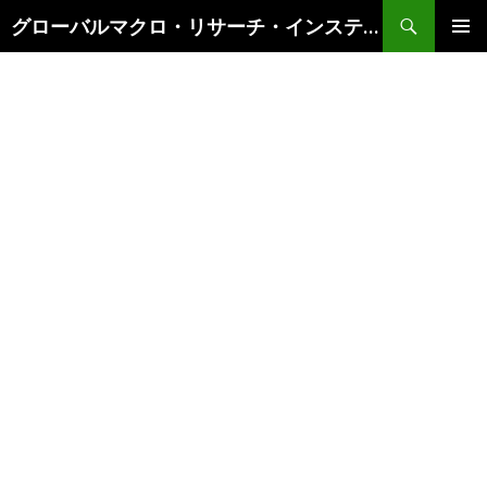
検
グローバルマクロ・リサーチ・インスティテュート
索
コ
メインメ
ン
ニュー
テ
ン
ツ
へ
ス
キ
ッ
プ