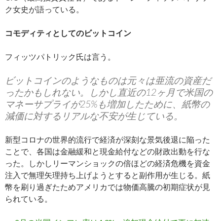
ク女史が語っている。
コモディティとしてのビットコイン
フィッツパトリック氏は言う。
ビットコインのようなものは元々は亜流の資産だ
ったかもしれない。しかし直近の12ヶ月で米国の
マネーサプライが25%も増加したために、紙幣の
減価に対するリアルな不安が生じている。
新型コロナの世界的流行で経済が深刻な景気後退に陥った
ことで、各国は金融緩和と現金給付などの財政出動を行な
った。しかしリーマンショックの倍ほどの経済危機を資金
注入で無理矢理持ち上げようとすると副作用が生じる。紙
幣を刷り過ぎたためアメリカでは物価高騰の初期症状が見
られている。