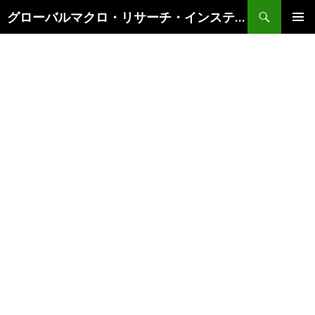
検
グローバルマクロ・リサーチ・インスティテュート
索
コ
メインメ
ン
ニュー
テ
ン
ツ
へ
ス
キ
ッ
プ