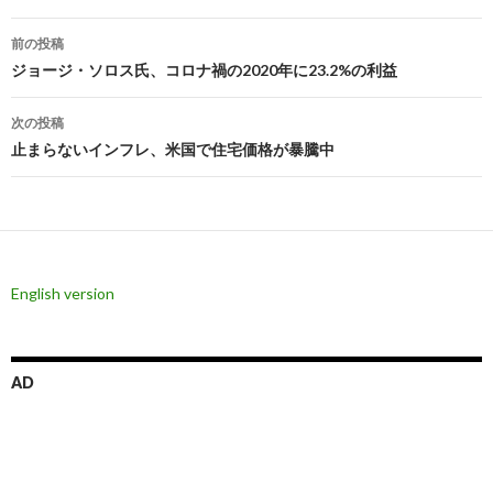
投
前の投稿
稿
ジョージ・ソロス氏、コロナ禍の2020年に23.2%の利益
ナ
次の投稿
ビ
止まらないインフレ、米国で住宅価格が暴騰中
ゲ
ー
シ
English version
ョ
ン
AD