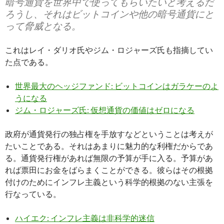
暗号通貨を世界中で使ってもらいたいと考えるだ
ろうし、それはビットコインや他の暗号通貨にと
って脅威となる。
これはレイ・ダリオ氏やジム・ロジャーズ氏も指摘してい
た点である。
世界最大のヘッジファンド: ビットコインはガラケーのよ
うになる
ジム・ロジャーズ氏: 仮想通貨の価値はゼロになる
政府が通貨発行の独占権を手放すなどということは考えが
たいことである。それはあまりに魅力的な利権だからであ
る。通貨発行権があれば無限の予算が手に入る。予算があ
れば票田にお金をばらまくことができる。彼らはその根拠
付けのためにインフレ主義という科学的根拠のない主張を
行なっている。
ハイエク: インフレ主義は非科学的迷信