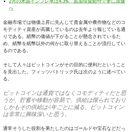
2月の米国インフレ率は4.3%、追加現金給付で更に加速
へ
金融市場では物価上昇に先んじて貴金属や農作物などのコ
モディティ資産が高騰しているのは去年より報じている通
りである。紙幣の価値が下がることが懸念されているた
め、紙幣を紙幣以外の何かに取り替えることが流行してい
るのである。
そして人々はビットコインがその目的に便利だということ
を見出した。フィッツパトリック氏は次のように述べてい
る。
ビットコインは通貨ではなくコモディティだと思
うが、貯蓄や移動が容易で、供給は限られており
しかもその供給は4年ごとに減る。ビットコイン
は非常に興味深いと思う。
通常そうした役割を果たしたのはゴールドや宝石などだっ