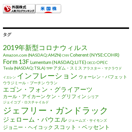
タグ
2019年新型コロナウィルス
Coherent (NYSE:COHR)
Amazon.com (NASDAQ:AMZN)
CNN
Form 13F
Lumentum (NASDAQ:LITE)
OPEC
OECD
Tesla (NASDAQ:TSLA)
アダム・スミス
TPP
アラスター・マクラウド
インフレーション
ウォーレン・バフェット
イエレン
ウラジミール・プーチン
ウラン
エゴン・フォン・グライアーツ
ケン・グリフィン
カール・アイカーン
シリア
ジェイコブ・ロスチャイルド
ジェフリー・ガンドラック
ジェローム・パウエル
ジェームズ・サイモンズ
スコット・ベッセント
ジョニー・ヘイコック