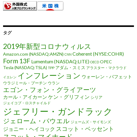
タグ
2019年新型コロナウィルス
Coherent (NYSE:COHR)
Amazon.com (NASDAQ:AMZN)
CNN
Form 13F
Lumentum (NASDAQ:LITE)
OPEC
OECD
Tesla (NASDAQ:TSLA)
アダム・スミス
TPP
アラスター・マクラウド
インフレーション
ウォーレン・バフェット
イエレン
ウラジミール・プーチン
ウラン
エゴン・フォン・グライアーツ
ケン・グリフィン
カール・アイカーン
シリア
ジェイコブ・ロスチャイルド
ジェフリー・ガンドラック
ジェローム・パウエル
ジェームズ・サイモンズ
スコット・ベッセント
ジョニー・ヘイコック
スコット・マイナード