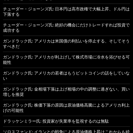
チューダー・ジョーンズ氏: 日本円は高市政権で大幅上昇、ドル円は
下落する
チューダー・ジョーンズ氏: 絶好の機会にだけトレードすれば投資で
成功する
ガンドラック氏: アメリカは米国債の利払いを停止する、そしてそう
すべきだ
ガンドラック氏: アメリカが利上げして株式市場に冷水を浴びせる可
能性
ガンドラック氏: アメリカの若者はもうビットコインの話をしていな
い
ガンドラック氏: 金相場下落は上げ相場の中の調整に過ぎない、買い
増しを推奨
ガンドラック氏: 株価下落の原因は原油価格高騰によるアメリカ利上
げの可能性
ドラッケンミラー氏: 投資家が失業率を監視するのは無駄
ソロスファンド: イランとの戦争による原油価格上昇はこれからも続