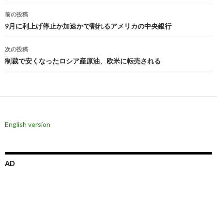
投
前の投稿
稿
9月に利上げ停止か加速かで割れるアメリカの中央銀行
ナ
次の投稿
ビ
制裁で安くなったロシア産原油、欧米に転売される
ゲ
ー
シ
English version
ョ
ン
AD