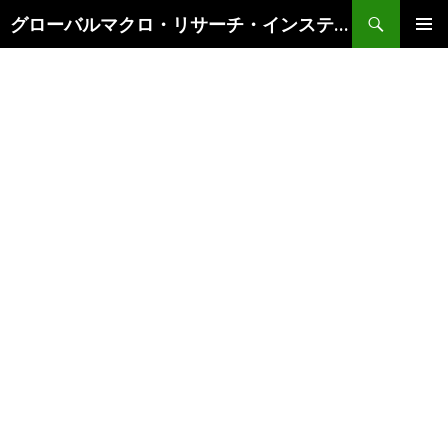
検
グローバルマクロ・リサーチ・インスティテュート
索
コ
メインメ
ン
ニュー
テ
ン
ツ
へ
ス
キ
ッ
プ