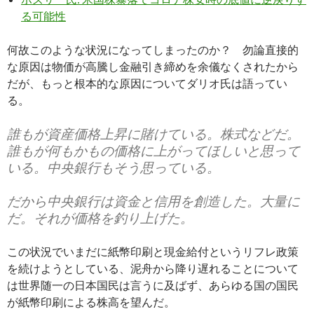
る可能性
何故このような状況になってしまったのか？ 勿論直接的
な原因は物価が高騰し金融引き締めを余儀なくされたから
だが、もっと根本的な原因についてダリオ氏は語ってい
る。
誰もが資産価格上昇に賭けている。株式などだ。
誰もが何もかもの価格に上がってほしいと思って
いる。中央銀行もそう思っている。
だから中央銀行は資金と信用を創造した。大量に
だ。それが価格を釣り上げた。
この状況でいまだに紙幣印刷と現金給付というリフレ政策
を続けようとしている、泥舟から降り遅れることについて
は世界随一の日本国民は言うに及ばず、あらゆる国の国民
が紙幣印刷による株高を望んだ。