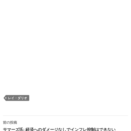
レイ・ダリオ
投
前の投稿
稿
サマーズ氏: 経済へのダメージなしでインフレ抑制はできない