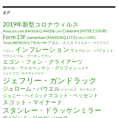
タグ
2019年新型コロナウィルス
Coherent (NYSE:COHR)
Amazon.com (NASDAQ:AMZN)
CNN
Form 13F
Lumentum (NASDAQ:LITE)
OPEC
OECD
Tesla (NASDAQ:TSLA)
アダム・スミス
TPP
アラスター・マクラウド
インフレーション
ウォーレン・バフェット
イエレン
ウラジミール・プーチン
ウラン
エゴン・フォン・グライアーツ
ケン・グリフィン
カール・アイカーン
シリア
ジェイコブ・ロスチャイルド
ジェフリー・ガンドラック
ジェローム・パウエル
ジェームズ・サイモンズ
スコット・ベッセント
ジョニー・ヘイコック
スコット・マイナード
スタンレー・ドラッケンミラー
デイビッド・ローゼンバーグ