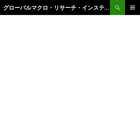
検
グローバルマクロ・リサーチ・インスティテュート
索
コ
メインメ
ン
ニュー
テ
ン
ツ
へ
ス
キ
ッ
プ