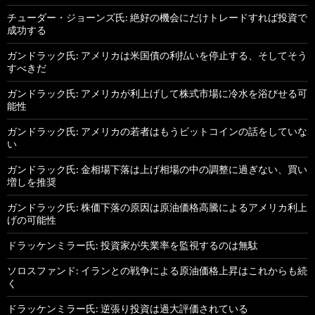
チューダー・ジョーンズ氏: 絶好の機会にだけトレードすれば投資で
成功する
ガンドラック氏: アメリカは米国債の利払いを停止する、そしてそう
すべきだ
ガンドラック氏: アメリカが利上げして株式市場に冷水を浴びせる可
能性
ガンドラック氏: アメリカの若者はもうビットコインの話をしていな
い
ガンドラック氏: 金相場下落は上げ相場の中の調整に過ぎない、買い
増しを推奨
ガンドラック氏: 株価下落の原因は原油価格高騰によるアメリカ利上
げの可能性
ドラッケンミラー氏: 投資家が失業率を監視するのは無駄
ソロスファンド: イランとの戦争による原油価格上昇はこれからも続
く
ドラッケンミラー氏: 逆張り投資は過大評価されている