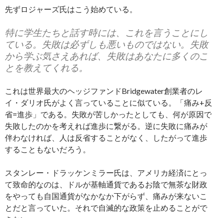
先ずロジャーズ氏はこう始めている。
特に学生たちと話す時には、これを言うことにし
ている。失敗は必ずしも悪いものではない。失敗
から学ぶ気さえあれば、失敗はあなたに多くのこ
とを教えてくれる。
これは世界最大のヘッジファンドBridgewater創業者のレ
イ・ダリオ氏がよく言っていることに似ている。「痛み+反
省=進歩」である。失敗が苦しかったとしても、何が原因で
失敗したのかを考えれば進歩に繋がる。逆に失敗に痛みが
伴わなければ、人は反省することがなく、したがって進歩
することもないだろう。
スタンレー・ドラッケンミラー氏は、アメリカ経済にとっ
て致命的なのは、ドルが基軸通貨であるお陰で無茶な財政
をやっても自国通貨がなかなか下がらず、痛みが来ないこ
とだと言っていた。それで自滅的な政策を止めることがで