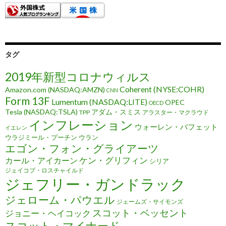
タグ
2019年新型コロナウィルス
Coherent (NYSE:COHR)
Amazon.com (NASDAQ:AMZN)
CNN
Form 13F
Lumentum (NASDAQ:LITE)
OPEC
OECD
Tesla (NASDAQ:TSLA)
アダム・スミス
TPP
アラスター・マクラウド
インフレーション
ウォーレン・バフェット
イエレン
ウラジミール・プーチン
ウラン
エゴン・フォン・グライアーツ
ケン・グリフィン
カール・アイカーン
シリア
ジェイコブ・ロスチャイルド
ジェフリー・ガンドラック
ジェローム・パウエル
ジェームズ・サイモンズ
スコット・ベッセント
ジョニー・ヘイコック
スコット・マイナード