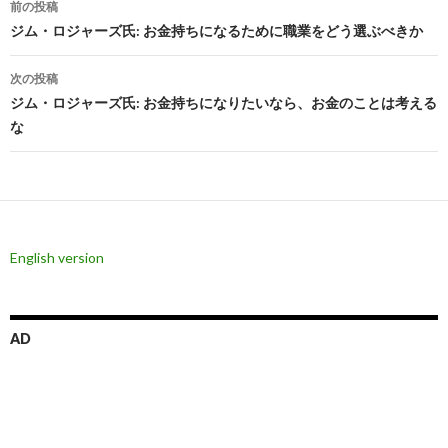
前の投稿
稿
ジム・ロジャーズ氏: お金持ちになるために職業をどう選ぶべきか
ナ
次の投稿
ビ
ジム・ロジャーズ氏: お金持ちになりたいなら、お金のことは考える
な
ゲ
ー
シ
ョ
English version
ン
AD