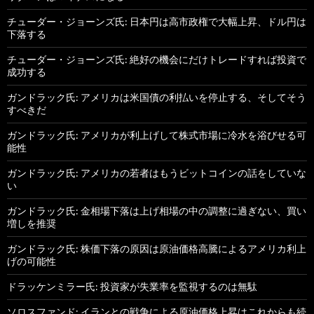
チューダー・ジョーンズ氏: 日本円は高市政権で大幅上昇、ドル円は
下落する
チューダー・ジョーンズ氏: 絶好の機会にだけトレードすれば投資で
成功する
ガンドラック氏: アメリカは米国債の利払いを停止する、そしてそう
すべきだ
ガンドラック氏: アメリカが利上げして株式市場に冷水を浴びせる可
能性
ガンドラック氏: アメリカの若者はもうビットコインの話をしていな
い
ガンドラック氏: 金相場下落は上げ相場の中の調整に過ぎない、買い
増しを推奨
ガンドラック氏: 株価下落の原因は原油価格高騰によるアメリカ利上
げの可能性
ドラッケンミラー氏: 投資家が失業率を監視するのは無駄
ソロスファンド: イランとの戦争による原油価格上昇はこれからも続