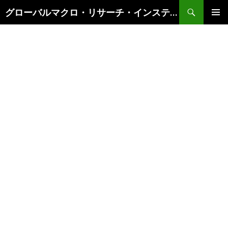
検
グローバルマクロ・リサーチ・インスティテュート
索
コ
メインメ
ン
ニュー
テ
ン
ツ
へ
ス
キ
ッ
プ