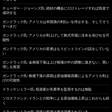
チューダー・ジョーンズ氏: 絶好の機会にだけトレードすれば投資で
成功する
ガンドラック氏: アメリカは米国債の利払いを停止する、そしてそう
すべきだ
ガンドラック氏: アメリカが利上げして株式市場に冷水を浴びせる可
能性
ガンドラック氏: アメリカの若者はもうビットコインの話をしていな
い
ガンドラック氏: 金相場下落は上げ相場の中の調整に過ぎない、買い
増しを推奨
ガンドラック氏: 株価下落の原因は原油価格高騰によるアメリカ利上
げの可能性
ドラッケンミラー氏: 投資家が失業率を監視するのは無駄
ソロスファンド: イランとの戦争による原油価格上昇はこれからも続
く
ドラッケンミラー氏: 逆張り投資は過大評価されている