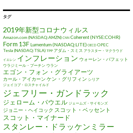
タグ
2019年新型コロナウィルス
Coherent (NYSE:COHR)
Amazon.com (NASDAQ:AMZN)
CNN
Form 13F
Lumentum (NASDAQ:LITE)
OPEC
OECD
Tesla (NASDAQ:TSLA)
アダム・スミス
TPP
アラスター・マクラウド
インフレーション
ウォーレン・バフェット
イエレン
ウラジミール・プーチン
ウラン
エゴン・フォン・グライアーツ
ケン・グリフィン
カール・アイカーン
シリア
ジェイコブ・ロスチャイルド
ジェフリー・ガンドラック
ジェローム・パウエル
ジェームズ・サイモンズ
スコット・ベッセント
ジョニー・ヘイコック
スコット・マイナード
スタンレー・ドラッケンミラー