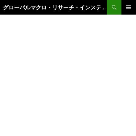
検
グローバルマクロ・リサーチ・インスティテュート
索
コ
メインメ
ン
ニュー
テ
ン
ツ
へ
ス
キ
ッ
プ