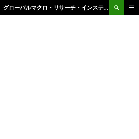
検
グローバルマクロ・リサーチ・インスティテュート
索
コ
メインメ
ン
ニュー
テ
ン
ツ
へ
ス
キ
ッ
プ