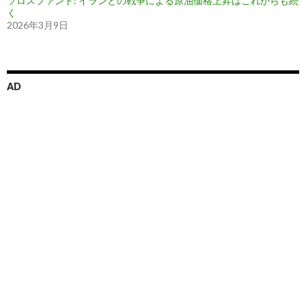
ソロスファンド: イランとの戦争による原油価格上昇はこれからも続
く
2026年3月9日
AD