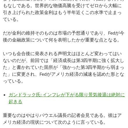
もなしである。世界的な物価高騰を受けてゼロから大幅に
引き上げられた政策金利はもう半年近くこの水準で止まっ
ている。
だが金利の維持そのものは市場の予想通りであり、Fedが今
後の金融政策について何を表明したかが重要な点となる。
いつも会合後に発表される声明文はほとんど変わってはい
ないのだが、前回では「経済成長は第3四半期に強く拡大し
た」と書かれていた箇所が「強かった第3四半期から弱まっ
た」に変更され、Fedがアメリカ経済の減速を認めた形とな
っている。
ガンドラック氏: インフレが下がる限り景気後退は絶対に
起きる
重要なのはやはりパウエル議長の記者会見である。彼はア
メリカ経済の現状について次のように言っている。