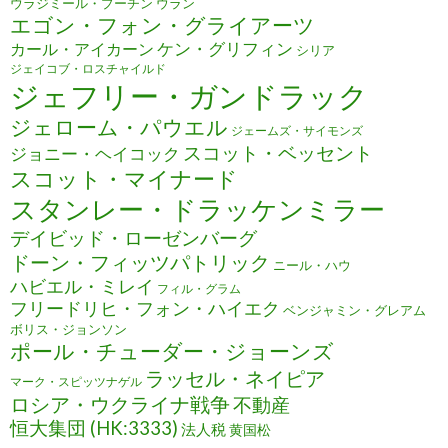
ウラジミール・プーチン
ウラン
エゴン・フォン・グライアーツ
ケン・グリフィン
カール・アイカーン
シリア
ジェイコブ・ロスチャイルド
ジェフリー・ガンドラック
ジェローム・パウエル
ジェームズ・サイモンズ
スコット・ベッセント
ジョニー・ヘイコック
スコット・マイナード
スタンレー・ドラッケンミラー
デイビッド・ローゼンバーグ
ドーン・フィッツパトリック
ニール・ハウ
ハビエル・ミレイ
フィル・グラム
フリードリヒ・フォン・ハイエク
ベンジャミン・グレアム
ボリス・ジョンソン
ポール・チューダー・ジョーンズ
ラッセル・ネイピア
マーク・スピッツナゲル
ロシア・ウクライナ戦争
不動産
恒大集団 (HK:3333)
法人税
黄国松