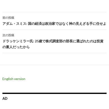
投
前の投稿
稿
アダム・スミス: 国の経済は政治家ではなく神の見えざる手に任せよ
ナ
次の投稿
ビ
ドラッケンミラー氏: 25歳で株式調査部の部長に選ばれたのは投資
の素人だったから
ゲ
ー
シ
ョ
English version
ン
AD