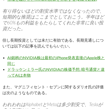
有り得ないほどの割安水準ではなくなったので、
短期的な推奨はここまでとしておこう。半年ほど
で60%もの利益をもたらしてくれた非常に良い投
資だった。
但し長期投資としては未だに有効である。長期見通しにつ
いては以下の記事を読んでもらいたい。
AI銘柄のNVIDIA株は最初のiPhone発表直後のApple株と
同じ
ドラッケンミラー氏のNVIDIAの株価予想: 暗号通貨と違
ってAIは本物
また、マグニフィセント・セブンに関するダリオ氏の評価
は次のようなものである。
われわれはAlphabetとMetaは多少割安で、Teslaが