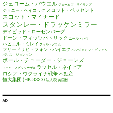
ジェローム・パウエル
ジェームズ・サイモンズ
スコット・ベッセント
ジョニー・ヘイコック
スコット・マイナード
スタンレー・ドラッケンミラー
デイビッド・ローゼンバーグ
ドーン・フィッツパトリック
ニール・ハウ
ハビエル・ミレイ
フィル・グラム
フリードリヒ・フォン・ハイエク
ベンジャミン・グレアム
ボリス・ジョンソン
ポール・チューダー・ジョーンズ
ラッセル・ネイピア
マーク・スピッツナゲル
ロシア・ウクライナ戦争
不動産
恒大集団 (HK:3333)
法人税
黄国松
AD