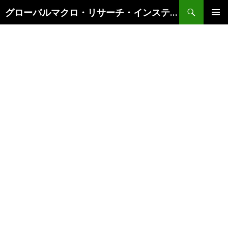
検
グローバルマクロ・リサーチ・インスティテュート
索
コ
メインメ
ン
ニュー
テ
ン
ツ
へ
ス
キ
ッ
プ