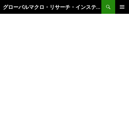
検
グローバルマクロ・リサーチ・インスティテュート
索
コ
メインメ
ン
ニュー
テ
ン
ツ
へ
ス
キ
ッ
プ