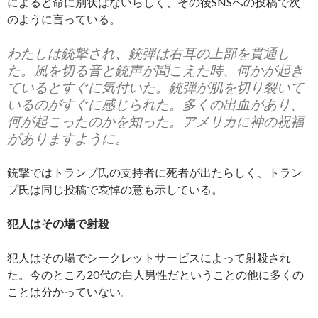
によると命に別状はないらしく、その後SNSへの投稿で次
のように言っている。
わたしは銃撃され、銃弾は右耳の上部を貫通し
た。風を切る音と銃声が聞こえた時、何かが起き
ているとすぐに気付いた。銃弾が肌を切り裂いて
いるのがすぐに感じられた。多くの出血があり、
何が起こったのかを知った。アメリカに神の祝福
がありますように。
銃撃ではトランプ氏の支持者に死者が出たらしく、トラン
プ氏は同じ投稿で哀悼の意も示している。
犯人はその場で射殺
犯人はその場でシークレットサービスによって射殺され
た。今のところ20代の白人男性だということの他に多くの
ことは分かっていない。