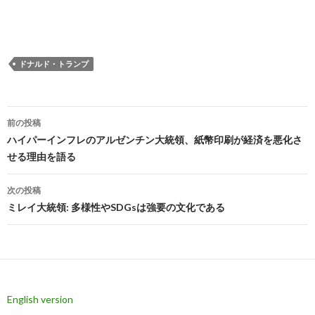
ドナルド・トランプ
投
前の投稿
稿
ハイパーインフレのアルゼンチン大統領、紙幣印刷が経済を悪化さ
せる理由を語る
ナ
ビ
次の投稿
ミレイ大統領: 多様性やSDGsは強要の文化である
ゲ
ー
シ
ョ
English version
ン