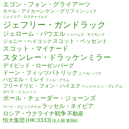
エゴン・フォン・グライアーツ
ケン・グリフィン
カール・アイカーン
シリア
ジェイコブ・ロスチャイルド
ジェフリー・ガンドラック
ジェローム・パウエル
ジェームズ・サイモンズ
スコット・ベッセント
ジョニー・ヘイコック
スコット・マイナード
スタンレー・ドラッケンミラー
デイビッド・ローゼンバーグ
ドーン・フィッツパトリック
ニール・ハウ
ハビエル・ミレイ
フィル・グラム
フリードリヒ・フォン・ハイエク
ベンジャミン・グレアム
ボリス・ジョンソン
ポール・チューダー・ジョーンズ
ラッセル・ネイピア
マーク・スピッツナゲル
ロシア・ウクライナ戦争
不動産
恒大集団 (HK:3333)
法人税
黄国松