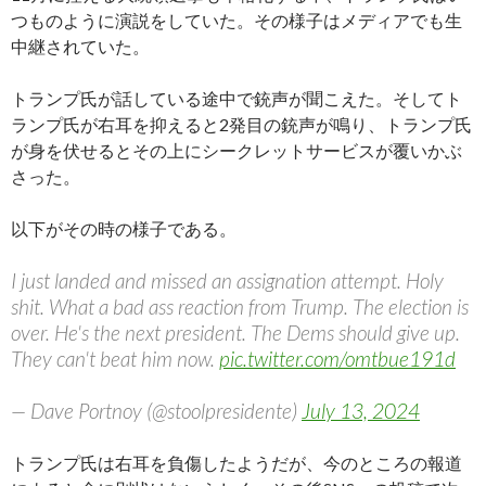
つものように演説をしていた。その様子はメディアでも生
中継されていた。
トランプ氏が話している途中で銃声が聞こえた。そしてト
ランプ氏が右耳を抑えると2発目の銃声が鳴り、トランプ氏
が身を伏せるとその上にシークレットサービスが覆いかぶ
さった。
以下がその時の様子である。
I just landed and missed an assignation attempt. Holy
shit. What a bad ass reaction from Trump. The election is
over. He's the next president. The Dems should give up.
They can't beat him now.
pic.twitter.com/omtbue191d
— Dave Portnoy (@stoolpresidente)
July 13, 2024
トランプ氏は右耳を負傷したようだが、今のところの報道