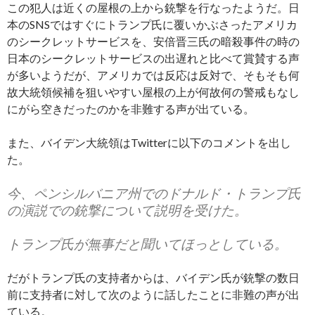
この犯人は近くの屋根の上から銃撃を行なったようだ。日
本のSNSではすぐにトランプ氏に覆いかぶさったアメリカ
のシークレットサービスを、安倍晋三氏の暗殺事件の時の
日本のシークレットサービスの出遅れと比べて賞賛する声
が多いようだが、アメリカでは反応は反対で、そもそも何
故大統領候補を狙いやすい屋根の上が何故何の警戒もなし
にがら空きだったのかを非難する声が出ている。
また、バイデン大統領はTwitterに以下のコメントを出し
た。
今、ペンシルバニア州でのドナルド・トランプ氏
の演説での銃撃について説明を受けた。
トランプ氏が無事だと聞いてほっとしている。
だがトランプ氏の支持者からは、バイデン氏が銃撃の数日
前に支持者に対して次のように話したことに非難の声が出
ている。