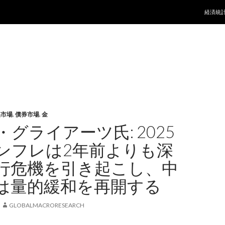
コンテ
経済統
品市場
,
債券市場
,
金
グライアーツ氏: 2025
ンフレは2年前よりも深
行危機を引き起こし、中
は量的緩和を再開する
GLOBALMACRORESEARCH