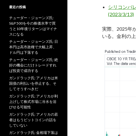
シリコンバ
最近の投稿
(2023/3/13)
チューダー・ジョーンズ氏:
S&P 500を今の株価水準で買
実際、2025
うと10年後リターンはマイナ
スになる
いる。金利の上
チューダー・ジョーンズ氏: 日
本円は高市政権で大幅上昇、
ドル円は下落する
チューダー・ジョーンズ氏: 絶
好の機会にだけトレードすれ
ば投資で成功する
ガンドラック氏: アメリカは米
国債の利払いを停止する、そ
してそうすべきだ
ガンドラック氏: アメリカが利
上げして株式市場に冷水を浴
びせる可能性
ガンドラック氏: アメリカの若
者はもうビットコインの話を
していない
ガンドラック氏: 金相場下落は