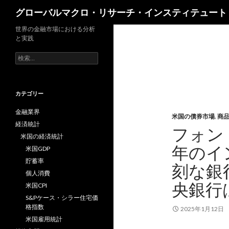
検
グローバルマクロ・リサーチ・インスティテュート
索
世界の金融市場における分析
と実践
検
索:
カテゴリー
金融業界
米国の債券市場
,
商
経済統計
フォン・
米国の経済統計
年のイ
米国GDP
貯蓄率
刻な銀
個人消費
央銀行
米国CPI
S&Pケース・シラー住宅価
格指数
2025年1月12日
米国雇用統計