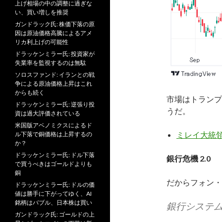
上げ相場の中の調整に過ぎな
い、買い増しを推奨
ガンドラック氏: 株価下落の原
因は原油価格高騰によるアメ
リカ利上げの可能性
ドラッケンミラー氏: 投資家が
失業率を監視するのは無駄
ソロスファンド: イランとの戦
争による原油価格上昇はこれ
からも続く
市場はトランプ
ドラッケンミラー氏: 逆張り投
うだ。
資は過大評価されている
米国版アベノミクスによるド
ミレイ大統領
ル下落で銅価格は上昇するの
か？
ドラッケンミラー氏: ドル下落
銀行危機 2.0
で買うべきはゴールドよりも
銅
だからフォン・
ドラッケンミラー氏: ドルの価
値は勝手に下がってゆく、AI
銘柄はバブル、日本株は買い
銀行システ
ガンドラック氏: ゴールドの上