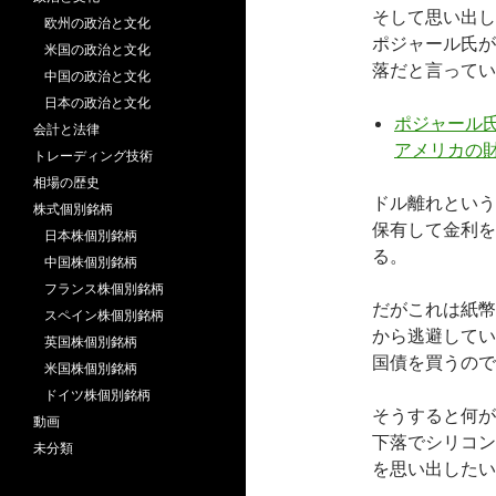
そして思い出し
欧州の政治と文化
ポジャール氏が
米国の政治と文化
落だと言ってい
中国の政治と文化
日本の政治と文化
ポジャール氏
会計と法律
アメリカの
トレーディング技術
相場の歴史
ドル離れという
株式個別銘柄
保有して金利を
日本株個別銘柄
る。
中国株個別銘柄
フランス株個別銘柄
だがこれは紙幣
スペイン株個別銘柄
から逃避してい
英国株個別銘柄
国債を買うので
米国株個別銘柄
ドイツ株個別銘柄
そうすると何が
動画
下落でシリコン
未分類
を思い出したい