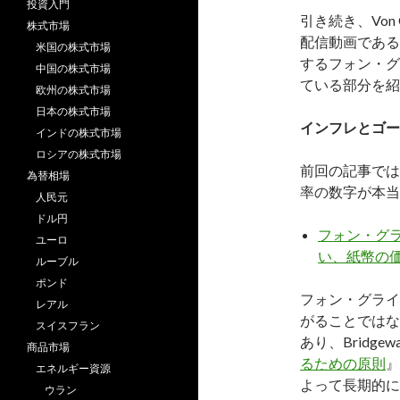
投資入門
引き続き、Von
株式市場
配信動画である
米国の株式市場
するフォン・グ
中国の株式市場
ている部分を紹
欧州の株式市場
日本の株式市場
インフレとゴー
インドの株式市場
ロシアの株式市場
前回の記事では
為替相場
率の数字が本当
人民元
ドル円
フォン・グラ
ユーロ
い、紙幣の
ルーブル
ポンド
フォン・グライ
レアル
がることではな
スイスフラン
あり、Bridge
商品市場
るための原則
』
エネルギー資源
よって長期的に
ウラン