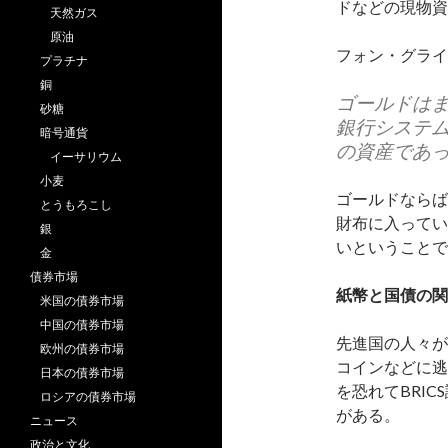
ドなどの現物資
天然ガス
原油
フォン・グライ
プラチナ
銅
ゴールドは
砂糖
銀行システ
暗号通貨
の資産であ
イーサリウム
小麦
ゴールドならば
とうもろこし
財布に入ってい
銀
いということで
金
債券市場
紙幣と国債の関
米国の債券市場
中国の債券市場
先進国の人々が
欧州の債券市場
コインなどに逃
日本の債券市場
を恐れてBRI
ロシアの債券市場
がある。
ニュース
政治と文化