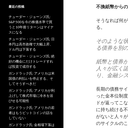
不換紙幣からの
最近の投稿
チューダー・ジョーンズ氏:
そうなれば何が
S&P 500を今の株価水準で買
る。
うと10年後リターンはマイナ
スになる
チューダー・ジョーンズ氏: 日
そのような
本円は高市政権で大幅上昇、
る債券を別
ドル円は下落する
チューダー・ジョーンズ氏: 絶
紙幣と債券
好の機会にだけトレードすれ
ば投資で成功する
人々が広く
ガンドラック氏: アメリカは米
り、金融シ
国債の利払いを停止する、そ
してそうすべきだ
長期の債務サイ
ガンドラック氏: アメリカが利
った金本位制度
上げして株式市場に冷水を浴
びせる可能性
ドが返ってこな
ガンドラック氏: アメリカの若
に持ち続ける不
者はもうビットコインの話を
がないと人々が
していない
のサイクルのこ
ガンドラック氏: 金相場下落は