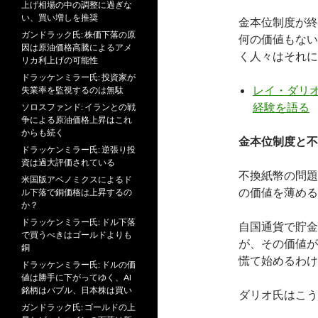
上げ相場の中の調整に過ぎな
い、買い増しを推奨
金本位制度が終
ガンドラック氏: 株価下落の原
何の価値もない
因は原油価格高騰によるアメ
く人々はそれに
リカ利上げの可能性
ドラッケンミラー氏: 投資家が
レイ・ダリ
失業率を監視するのは無駄
経験を語る
ソロスファンド: イランとの戦
争による原油価格上昇はこれ
からも続く
金本位制度と不
ドラッケンミラー氏: 逆張り投
資は過大評価されている
不換紙幣の問題
米国版アベノミクスによるド
の価値を薄める
ル下落で銅価格は上昇するの
か？
ドラッケンミラー氏: ドル下落
自国通貨で貯金
で買うべきはゴールドよりも
が、その価値が
銅
慌て始めるわけ
ドラッケンミラー氏: ドルの価
値は勝手に下がってゆく、AI
銘柄はバブル、日本株は買い
ダリオ氏はこう
ガンドラック氏: ゴールドの上