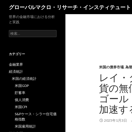
検
グローバルマクロ・リサーチ・インスティテュート
索
世界の金融市場における分析
と実践
検
索:
カテゴリー
金融業界
米国の債券市場
,
為
経済統計
レイ・
米国の経済統計
貨の無
米国GDP
貯蓄率
ゴール
個人消費
加速す
米国CPI
S&Pケース・シラー住宅価
格指数
2025年1月3日
米国雇用統計