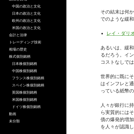
中国の政治と文化
その結末は何か
日本の政治と文化
でのような緩和
欧州の政治と文化
米国の政治と文化
レイ・ダリオ
会計と法律
トレーディング技術
あるいは、緩和
相場の歴史
るだろう。イン
株式個別銘柄
コストなしでは
日本株個別銘柄
中国株個別銘柄
世界的に既にそ
フランス株個別銘柄
はインフレと通
スペイン株個別銘柄
っている紙幣の
英国株個別銘柄
米国株個別銘柄
人々が銀行に持
ドイツ株個別銘柄
ら実質的にはそ
動画
債の爆発的増加
未分類
を人々が認識し