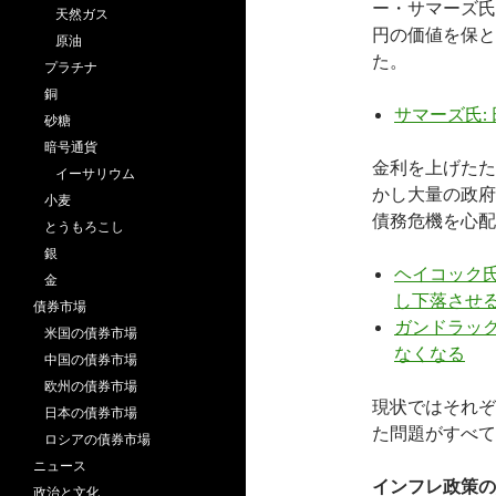
ー・サマーズ氏
天然ガス
円の価値を保と
原油
た。
プラチナ
銅
サマーズ氏:
砂糖
暗号通貨
金利を上げたた
イーサリウム
かし大量の政府
小麦
債務危機を心配
とうもろこし
銀
ヘイコック氏
金
し下落させ
債券市場
ガンドラック
米国の債券市場
なくなる
中国の債券市場
欧州の債券市場
現状ではそれぞ
日本の債券市場
た問題がすべて
ロシアの債券市場
ニュース
インフレ政策の
政治と文化