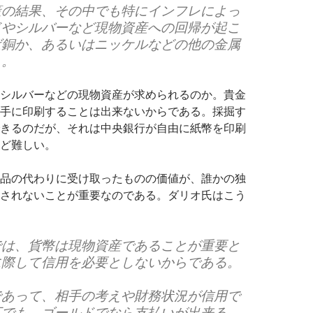
策の結果、その中でも特にインフレによっ
ドやシルバーなど現物資産への回帰が起こ
ば銅か、あるいはニッケルなどの他の金属
）。
シルバーなどの現物資産が求められるのか。貴金
手に印刷することは出来ないからである。採掘す
きるのだが、それは中央銀行が自由に紙幣を印刷
ど難しい。
品の代わりに受け取ったものの価値が、誰かの独
されないことが重要なのである。ダリオ氏はこう
では、貨幣は現物資産であることが重要と
に際して信用を必要としないからである。
であって、相手の考えや財務状況が信用で
下でも、ゴールドでなら支払いが出来る。