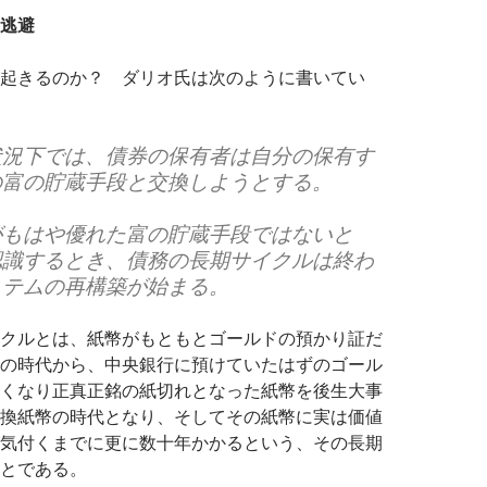
逃避
起きるのか？ ダリオ氏は次のように書いてい
状況下では、債券の保有者は自分の保有す
の富の貯蔵手段と交換しようとする。
がもはや優れた富の貯蔵手段ではないと
認識するとき、債務の長期サイクルは終わ
ステムの再構築が始まる。
クルとは、紙幣がもともとゴールドの預かり証だ
の時代から、中央銀行に預けていたはずのゴール
くなり正真正銘の紙切れとなった紙幣を後生大事
換紙幣の時代となり、そしてその紙幣に実は価値
気付くまでに更に数十年かかるという、その長期
とである。