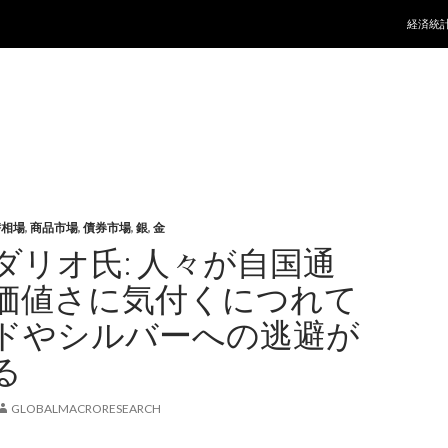
コンテ
経済統
替相場
,
商品市場
,
債券市場
,
銀
,
金
ダリオ氏: 人々が自国通
価値さに気付くにつれて
ドやシルバーへの逃避が
る
GLOBALMACRORESEARCH