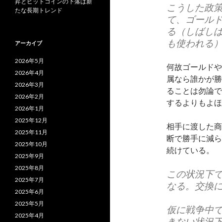
昇とビットコインの下落は新
こうした政
たな長期トレンド
て、ゴール
る（しばし
も使われる
アーカイブ
2026年5月
何故ゴールドや
2026年4月
属なら誰かが勝
2026年3月
ることは勿論で
2026年2月
するよりもよほ
2026年1月
2025年12月
相手に渡した商
2025年11月
断で勝手に減ら
2025年10月
続けている。
2025年9月
2025年8月
この状況下
2025年7月
なる。交換
2025年6月
2025年5月
仮に戦争中
2025年4月
きない状況