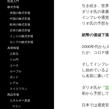
投資入門
引き続き、世界最
株式市場
ダリオ氏の著書
米国の株式市場
インフレや通貨
中国の株式市場
リオ氏の予想を
欧州の株式市場
日本の株式市場
紙幣の価値下落
インドの株式市場
ロシアの株式市場
2000年代か
為替相場
たが、コロナ後
人民元
ドル円
そしてインフレ
ユーロ
し始めているよ
ルーブル
ら名前に書いて
ポンド
レアル
ダリオ氏が『
世
スイスフラン
初から予想して
商品市場
エネルギー資源
日本では通貨安
ウラン