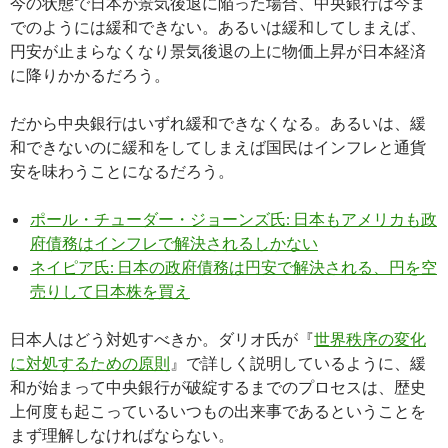
今の状態で日本が景気後退に陥った場合、中央銀行は今ま
でのようには緩和できない。あるいは緩和してしまえば、
円安が止まらなくなり景気後退の上に物価上昇が日本経済
に降りかかるだろう。
だから中央銀行はいずれ緩和できなくなる。あるいは、緩
和できないのに緩和をしてしまえば国民はインフレと通貨
安を味わうことになるだろう。
ポール・チューダー・ジョーンズ氏: 日本もアメリカも政
府債務はインフレで解決されるしかない
ネイピア氏: 日本の政府債務は円安で解決される、円を空
売りして日本株を買え
日本人はどう対処すべきか。ダリオ氏が『
世界秩序の変化
に対処するための原則
』で詳しく説明しているように、緩
和が始まって中央銀行が破綻するまでのプロセスは、歴史
上何度も起こっているいつもの出来事であるということを
まず理解しなければならない。