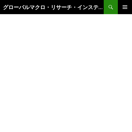
検
グローバルマクロ・リサーチ・インスティテュート
索
コ
メインメ
ン
ニュー
テ
ン
ツ
へ
ス
キ
ッ
プ