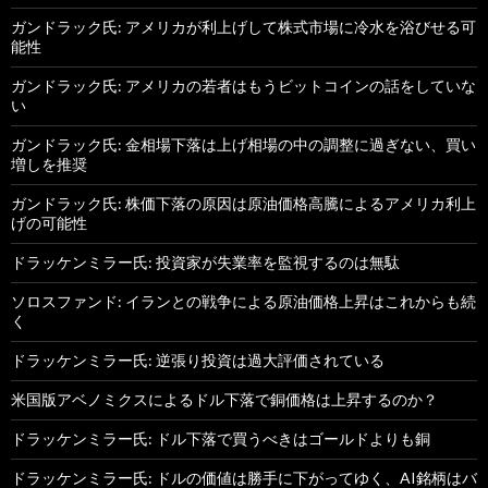
ガンドラック氏: アメリカが利上げして株式市場に冷水を浴びせる可
能性
ガンドラック氏: アメリカの若者はもうビットコインの話をしていな
い
ガンドラック氏: 金相場下落は上げ相場の中の調整に過ぎない、買い
増しを推奨
ガンドラック氏: 株価下落の原因は原油価格高騰によるアメリカ利上
げの可能性
ドラッケンミラー氏: 投資家が失業率を監視するのは無駄
ソロスファンド: イランとの戦争による原油価格上昇はこれからも続
く
ドラッケンミラー氏: 逆張り投資は過大評価されている
米国版アベノミクスによるドル下落で銅価格は上昇するのか？
ドラッケンミラー氏: ドル下落で買うべきはゴールドよりも銅
ドラッケンミラー氏: ドルの価値は勝手に下がってゆく、AI銘柄はバ