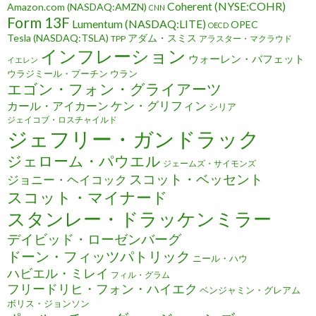
Coherent (NYSE:COHR)
Amazon.com (NASDAQ:AMZN)
CNN
Form 13F
Lumentum (NASDAQ:LITE)
OPEC
OECD
Tesla (NASDAQ:TSLA)
アダム・スミス
TPP
アラスター・マクラウド
インフレーション
ウォーレン・バフェット
イエレン
ウラジミール・プーチン
ウラン
エゴン・フォン・グライアーツ
ケン・グリフィン
カール・アイカーン
シリア
ジェイコブ・ロスチャイルド
ジェフリー・ガンドラック
ジェローム・パウエル
ジェームズ・サイモンズ
スコット・ベッセント
ジョニー・ヘイコック
スコット・マイナード
スタンレー・ドラッケンミラー
デイビッド・ローゼンバーグ
ドーン・フィッツパトリック
ニール・ハウ
ハビエル・ミレイ
フィル・グラム
フリードリヒ・フォン・ハイエク
ベンジャミン・グレアム
ボリス・ジョンソン