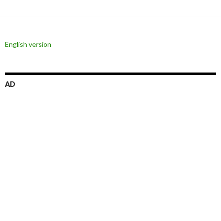
シ
ョ
ン
English version
AD