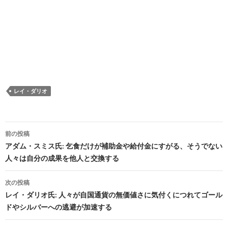
レイ・ダリオ
投
前の投稿
稿
アダム・スミス氏: 乞食だけが補助金や給付金にすがる、そうでない
人々は自分の成果を他人と交換する
ナ
ビ
次の投稿
レイ・ダリオ氏: 人々が自国通貨の無価値さに気付くにつれてゴール
ゲ
ドやシルバーへの逃避が加速する
ー