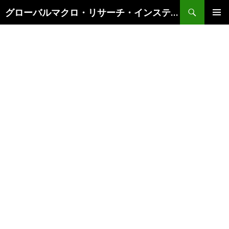
検
グローバルマクロ・リサーチ・インスティテュート
索
コ
メインメ
ン
ニュー
テ
ン
ツ
へ
ス
キ
ッ
プ