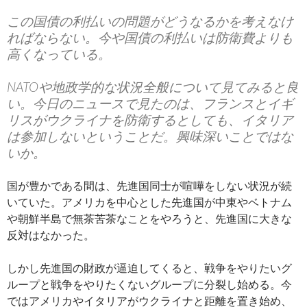
この国債の利払いの問題がどうなるかを考えなけ
ればならない。今や国債の利払いは防衛費よりも
高くなっている。
NATOや地政学的な状況全般について見てみると良
い。今日のニュースで見たのは、フランスとイギ
リスがウクライナを防衛するとしても、イタリア
は参加しないということだ。興味深いことではな
いか。
国が豊かである間は、先進国同士が喧嘩をしない状況が続
いていた。アメリカを中心とした先進国が中東やベトナム
や朝鮮半島で無茶苦茶なことをやろうと、先進国に大きな
反対はなかった。
しかし先進国の財政が逼迫してくると、戦争をやりたいグ
ループと戦争をやりたくないグループに分裂し始める。今
ではアメリカやイタリアがウクライナと距離を置き始め、