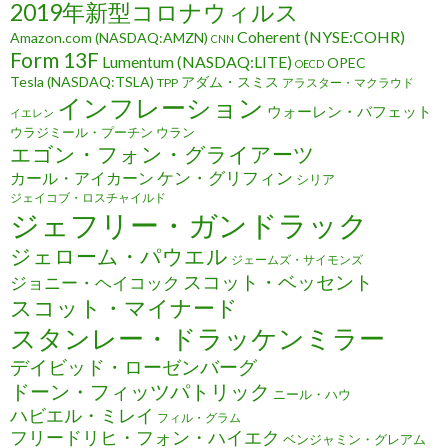
2019年新型コロナウィルス
Coherent (NYSE:COHR)
Amazon.com (NASDAQ:AMZN)
CNN
Form 13F
Lumentum (NASDAQ:LITE)
OPEC
OECD
Tesla (NASDAQ:TSLA)
アダム・スミス
TPP
アラスター・マクラウド
インフレーション
ウォーレン・バフェット
イエレン
ウラジミール・プーチン
ウラン
エゴン・フォン・グライアーツ
ケン・グリフィン
カール・アイカーン
シリア
ジェイコブ・ロスチャイルド
ジェフリー・ガンドラック
ジェローム・パウエル
ジェームズ・サイモンズ
スコット・ベッセント
ジョニー・ヘイコック
スコット・マイナード
スタンレー・ドラッケンミラー
デイビッド・ローゼンバーグ
ドーン・フィッツパトリック
ニール・ハウ
ハビエル・ミレイ
フィル・グラム
フリードリヒ・フォン・ハイエク
ベンジャミン・グレアム