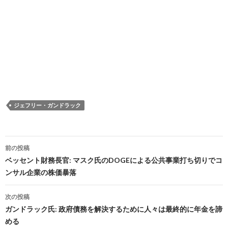
ジェフリー・ガンドラック
投
前の投稿
稿
ベッセント財務長官: マスク氏のDOGEによる公共事業打ち切りでコ
ンサル企業の株価暴落
ナ
ビ
次の投稿
ガンドラック氏: 政府債務を解決するために人々は最終的に年金を諦
ゲ
める