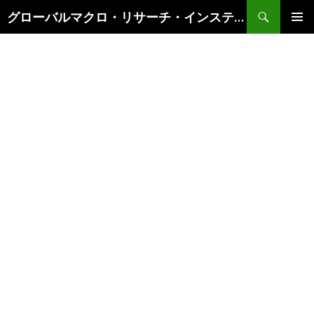
検
グローバルマクロ・リサーチ・インスティテュート
索
コ
メインメ
ン
ニュー
テ
ン
ツ
へ
ス
キ
ッ
プ