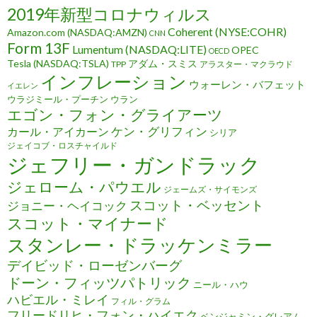
2019年新型コロナウィルス
Coherent (NYSE:COHR)
Amazon.com (NASDAQ:AMZN)
CNN
Form 13F
Lumentum (NASDAQ:LITE)
OPEC
OECD
Tesla (NASDAQ:TSLA)
アダム・スミス
TPP
アラスター・マクラウド
インフレーション
ウォーレン・バフェット
イエレン
ウラジミール・プーチン
ウラン
エゴン・フォン・グライアーツ
ケン・グリフィン
カール・アイカーン
シリア
ジェイコブ・ロスチャイルド
ジェフリー・ガンドラック
ジェローム・パウエル
ジェームズ・サイモンズ
スコット・ベッセント
ジョニー・ヘイコック
スコット・マイナード
スタンレー・ドラッケンミラー
デイビッド・ローゼンバーグ
ドーン・フィッツパトリック
ニール・ハウ
ハビエル・ミレイ
フィル・グラム
フリードリヒ・フォン・ハイエク
ベンジャミン・グレアム