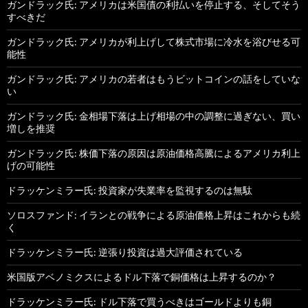
ガンドラック氏: アメリカは米国債の利払いを停止する、そしてそう
すべきだ
ガンドラック氏: アメリカが利上げして株式市場に冷水を浴びせる可
能性
ガンドラック氏: アメリカの若者はもうビットコインの話をしていな
い
ガンドラック氏: 金相場下落は上げ相場の中の調整に過ぎない、買い
増しを推奨
ガンドラック氏: 株価下落の原因は原油価格高騰によるアメリカ利上
げの可能性
ドラッケンミラー氏: 投資家が失業率を監視するのは無駄
ソロスファンド: イランとの戦争による原油価格上昇はこれからも続
く
ドラッケンミラー氏: 逆張り投資は過大評価されている
米国版アベノミクスによるドル下落で銅価格は上昇するのか？
ドラッケンミラー氏: ドル下落で買うべきはゴールドよりも銅