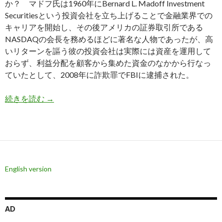
か？ マドフ氏は1960年にBernard L. Madoff Investment
Securitiesという投資会社を立ち上げることで金融業界での
キャリアを開始し、その後アメリカの証券取引所である
NASDAQの会長を務めるほどに著名な人物であったが、高
いリターンを謳う彼の投資会社は実際には資産を運用して
おらず、利益分配を顧客から集めた資金のなかから行なっ
ていたとして、2008年に詐欺罪でFBIに逮捕された。
巨額投資詐欺で逮捕の元NASDAQ会長マドフ氏
続きを読む
→
English version
AD