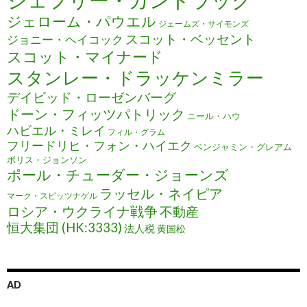
ジェローム・パウエル
ジェームズ・サイモンズ
スコット・ベッセント
ジョニー・ヘイコック
スコット・マイナード
スタンレー・ドラッケンミラー
デイビッド・ローゼンバーグ
ドーン・フィッツパトリック
ニール・ハウ
ハビエル・ミレイ
フィル・グラム
フリードリヒ・フォン・ハイエク
ベンジャミン・グレアム
ボリス・ジョンソン
ポール・チューダー・ジョーンズ
ラッセル・ネイピア
マーク・スピッツナゲル
ロシア・ウクライナ戦争
不動産
恒大集団 (HK:3333)
法人税
黄国松
AD