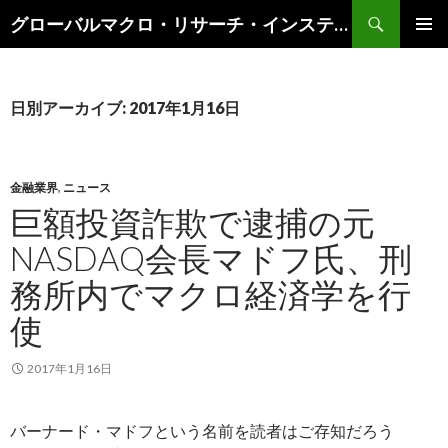
検
グローバルマクロ・リサーチ・インスティテュート
索
コ
メインメ
ン
ニュー
テ
ン
日別アーカイブ: 2017年1月16日
ツ
へ
ス
キ
金融業界
,
ニュース
ッ
巨額投資詐欺で逮捕の元
プ
NASDAQ会長マドフ氏、刑
務所内でマクロ経済学を行
使
2017年1月16日
バーナード・マドフという名前を読者はご存知だろう