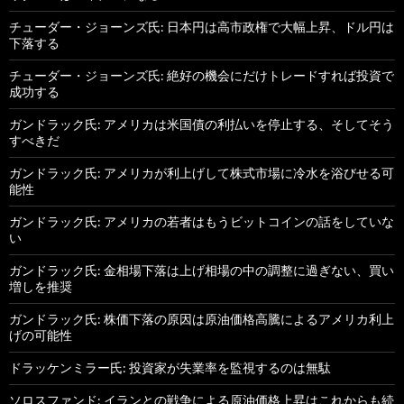
チューダー・ジョーンズ氏: 日本円は高市政権で大幅上昇、ドル円は
下落する
チューダー・ジョーンズ氏: 絶好の機会にだけトレードすれば投資で
成功する
ガンドラック氏: アメリカは米国債の利払いを停止する、そしてそう
すべきだ
ガンドラック氏: アメリカが利上げして株式市場に冷水を浴びせる可
能性
ガンドラック氏: アメリカの若者はもうビットコインの話をしていな
い
ガンドラック氏: 金相場下落は上げ相場の中の調整に過ぎない、買い
増しを推奨
ガンドラック氏: 株価下落の原因は原油価格高騰によるアメリカ利上
げの可能性
ドラッケンミラー氏: 投資家が失業率を監視するのは無駄
ソロスファンド: イランとの戦争による原油価格上昇はこれからも続