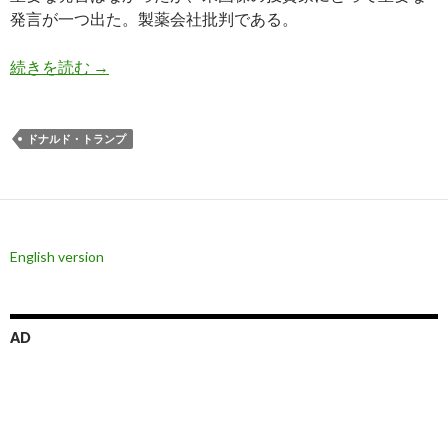
発言が一つ出た。製薬会社批判である。
トランプ氏、製薬会社は「人殺し」であるとして
続きを読む
→
ドナルド・トランプ
English version
AD