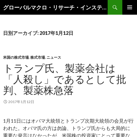
検
グローバルマクロ・リサーチ・インスティテュート
索
コ
メインメ
ン
ニュー
テ
ン
日別アーカイブ: 2017年1月12日
ツ
へ
ス
キ
米国の株式市場
,
株式市場
,
ニュース
ッ
トランプ氏、製薬会社は
プ
「人殺し」であるとして批
判、製薬株急落
2017年1月12日
1月11日にはオバマ大統領とトランプ次期大統領の会見が行
われた。オバマ氏の方は勿論、トランプ氏からも大局的に
重要な発言はなかったが、米国株の投資家にとって重要な