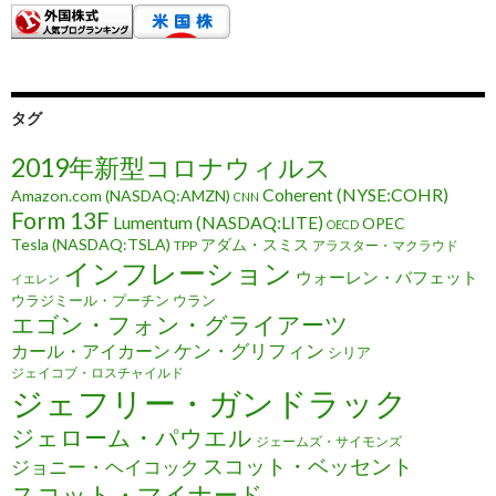
タグ
2019年新型コロナウィルス
Coherent (NYSE:COHR)
Amazon.com (NASDAQ:AMZN)
CNN
Form 13F
Lumentum (NASDAQ:LITE)
OPEC
OECD
Tesla (NASDAQ:TSLA)
アダム・スミス
TPP
アラスター・マクラウド
インフレーション
ウォーレン・バフェット
イエレン
ウラジミール・プーチン
ウラン
エゴン・フォン・グライアーツ
ケン・グリフィン
カール・アイカーン
シリア
ジェイコブ・ロスチャイルド
ジェフリー・ガンドラック
ジェローム・パウエル
ジェームズ・サイモンズ
スコット・ベッセント
ジョニー・ヘイコック
スコット・マイナード