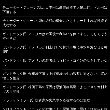
チューダー・ジョーンズ氏: 日本円は高市政権で大幅上昇、ドル円は
下落する
チューダー・ジョーンズ氏: 絶好の機会にだけトレードすれば投資で
成功する
ガンドラック氏: アメリカは米国債の利払いを停止する、そしてそう
すべきだ
ガンドラック氏: アメリカが利上げして株式市場に冷水を浴びせる可
能性
ガンドラック氏: アメリカの若者はもうビットコインの話をしていな
い
ガンドラック氏: 金相場下落は上げ相場の中の調整に過ぎない、買い
増しを推奨
ガンドラック氏: 株価下落の原因は原油価格高騰によるアメリカ利上
げの可能性
ドラッケンミラー氏: 投資家が失業率を監視するのは無駄
ソロスファンド: イランとの戦争による原油価格上昇はこれからも続