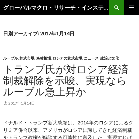
検
グローバルマクロ・リサーチ・インスティテュート
索
コ
メインメ
ン
ニュー
テ
ン
日別アーカイブ: 2017年1月14日
ツ
へ
ス
キ
ルーブル
,
株式市場
,
為替相場
,
ロシアの株式市場
,
ニュース
,
政治と文化
ッ
トランプ氏が対ロシア経済
プ
制裁解除を示唆、実現なら
ルーブル急上昇か
2017年1月14日
ドナルド・トランプ新大統領は、2014年のロシアによるク
リミア併合以来、アメリカがロシアに課してきた経済制裁
をトランプ政権が解除する可能性に言及した。実現すれば