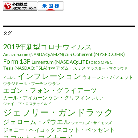
タグ
2019年新型コロナウィルス
Coherent (NYSE:COHR)
Amazon.com (NASDAQ:AMZN)
CNN
Form 13F
Lumentum (NASDAQ:LITE)
OPEC
OECD
Tesla (NASDAQ:TSLA)
アダム・スミス
TPP
アラスター・マクラウド
インフレーション
ウォーレン・バフェット
イエレン
ウラジミール・プーチン
ウラン
エゴン・フォン・グライアーツ
ケン・グリフィン
カール・アイカーン
シリア
ジェイコブ・ロスチャイルド
ジェフリー・ガンドラック
ジェローム・パウエル
ジェームズ・サイモンズ
スコット・ベッセント
ジョニー・ヘイコック
スコット・マイナード