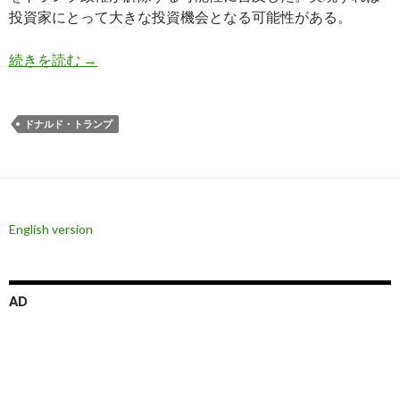
投資家にとって大きな投資機会となる可能性がある。
トランプ氏が対ロシア経済制裁解除を示唆、実現
続きを読む
→
ドナルド・トランプ
English version
AD