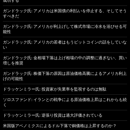
成功する
ガンドラック氏: アメリカは米国債の利払いを停止する、そしてそう
すべきだ
ガンドラック氏: アメリカが利上げして株式市場に冷水を浴びせる可
能性
ガンドラック氏: アメリカの若者はもうビットコインの話をしていな
い
ガンドラック氏: 金相場下落は上げ相場の中の調整に過ぎない、買い
増しを推奨
ガンドラック氏: 株価下落の原因は原油価格高騰によるアメリカ利上
げの可能性
ドラッケンミラー氏: 投資家が失業率を監視するのは無駄
ソロスファンド: イランとの戦争による原油価格上昇はこれからも続
く
ドラッケンミラー氏: 逆張り投資は過大評価されている
米国版アベノミクスによるドル下落で銅価格は上昇するのか？