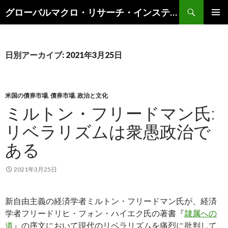
検
グローバルマクロ・リサーチ・インスティテュート
索
コ
メインメ
ン
ニュー
テ
ン
日別アーカイブ: 2021年3月25日
ツ
へ
ス
キ
米国の債券市場
,
債券市場
,
政治と文化
ッ
ミルトン・フリードマン氏:
プ
リベラリズムは衆愚政治で
ある
2021年3月25日
新自由主義の経済学者ミルトン・フリードマン氏が、経済
学者フリードリヒ・フォン・ハイエク氏の著書『
隷属への
道
』の序文において現代のリベラリズムを痛烈に批判して