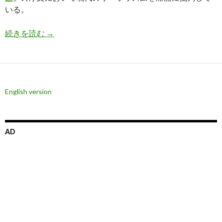
いる。
ミルトン・フリードマン氏: リベラリズムは衆愚
続きを読む
→
English version
AD