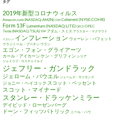
タグ
2019年新型コロナウィルス
Coherent (NYSE:COHR)
Amazon.com (NASDAQ:AMZN)
CNN
Form 13F
Lumentum (NASDAQ:LITE)
OPEC
OECD
Tesla (NASDAQ:TSLA)
アダム・スミス
TPP
アラスター・マクラウド
インフレーション
ウォーレン・バフェット
イエレン
ウラジミール・プーチン
ウラン
エゴン・フォン・グライアーツ
ケン・グリフィン
カール・アイカーン
シリア
ジェイコブ・ロスチャイルド
ジェフリー・ガンドラック
ジェローム・パウエル
ジェームズ・サイモンズ
スコット・ベッセント
ジョニー・ヘイコック
スコット・マイナード
スタンレー・ドラッケンミラー
デイビッド・ローゼンバーグ
ドーン・フィッツパトリック
ニール・ハウ