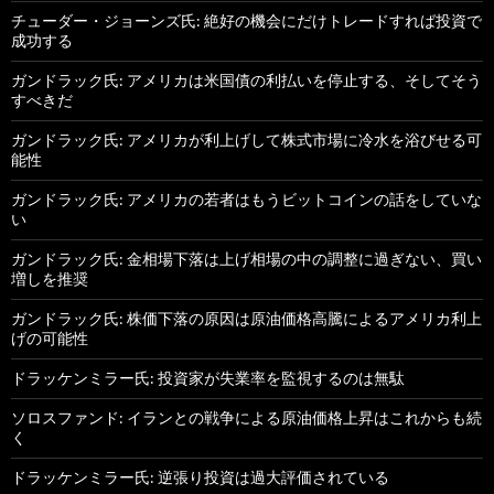
チューダー・ジョーンズ氏: 絶好の機会にだけトレードすれば投資で
成功する
ガンドラック氏: アメリカは米国債の利払いを停止する、そしてそう
すべきだ
ガンドラック氏: アメリカが利上げして株式市場に冷水を浴びせる可
能性
ガンドラック氏: アメリカの若者はもうビットコインの話をしていな
い
ガンドラック氏: 金相場下落は上げ相場の中の調整に過ぎない、買い
増しを推奨
ガンドラック氏: 株価下落の原因は原油価格高騰によるアメリカ利上
げの可能性
ドラッケンミラー氏: 投資家が失業率を監視するのは無駄
ソロスファンド: イランとの戦争による原油価格上昇はこれからも続
く
ドラッケンミラー氏: 逆張り投資は過大評価されている