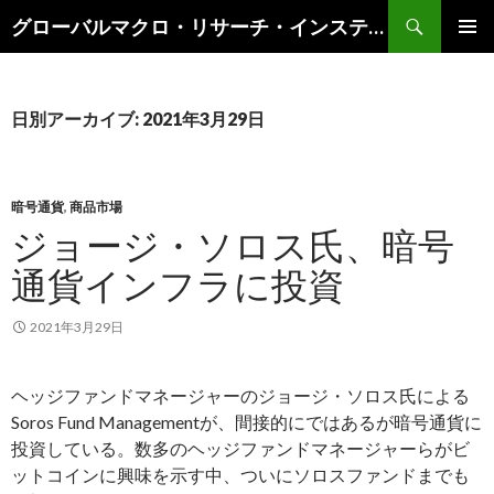
検
グローバルマクロ・リサーチ・インスティテュート
索
コ
メインメ
ン
ニュー
テ
ン
日別アーカイブ: 2021年3月29日
ツ
へ
ス
キ
暗号通貨
,
商品市場
ッ
ジョージ・ソロス氏、暗号
プ
通貨インフラに投資
2021年3月29日
ヘッジファンドマネージャーのジョージ・ソロス氏による
Soros Fund Managementが、間接的にではあるが暗号通貨に
投資している。数多のヘッジファンドマネージャーらがビ
ットコインに興味を示す中、ついにソロスファンドまでも