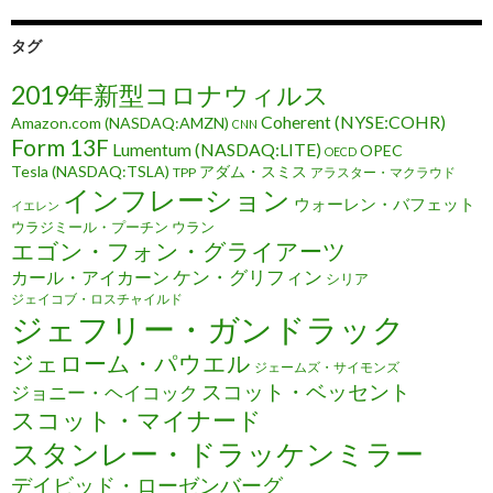
タグ
2019年新型コロナウィルス
Coherent (NYSE:COHR)
Amazon.com (NASDAQ:AMZN)
CNN
Form 13F
Lumentum (NASDAQ:LITE)
OPEC
OECD
Tesla (NASDAQ:TSLA)
アダム・スミス
TPP
アラスター・マクラウド
インフレーション
ウォーレン・バフェット
イエレン
ウラジミール・プーチン
ウラン
エゴン・フォン・グライアーツ
ケン・グリフィン
カール・アイカーン
シリア
ジェイコブ・ロスチャイルド
ジェフリー・ガンドラック
ジェローム・パウエル
ジェームズ・サイモンズ
スコット・ベッセント
ジョニー・ヘイコック
スコット・マイナード
スタンレー・ドラッケンミラー
デイビッド・ローゼンバーグ