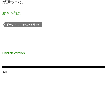
が加わった。
ジョージ・ソロス氏、暗号通貨インフラに投資
続きを読む
→
ドーン・フィッツパトリック
English version
AD