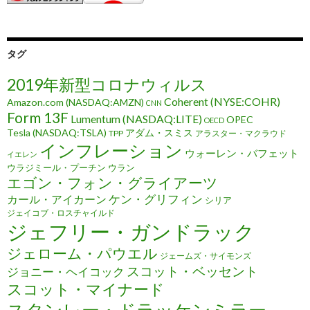
タグ
2019年新型コロナウィルス
Coherent (NYSE:COHR)
Amazon.com (NASDAQ:AMZN)
CNN
Form 13F
Lumentum (NASDAQ:LITE)
OPEC
OECD
Tesla (NASDAQ:TSLA)
アダム・スミス
TPP
アラスター・マクラウド
インフレーション
ウォーレン・バフェット
イエレン
ウラジミール・プーチン
ウラン
エゴン・フォン・グライアーツ
ケン・グリフィン
カール・アイカーン
シリア
ジェイコブ・ロスチャイルド
ジェフリー・ガンドラック
ジェローム・パウエル
ジェームズ・サイモンズ
スコット・ベッセント
ジョニー・ヘイコック
スコット・マイナード