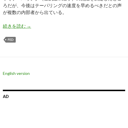
ろだが、今後はテーパリングの速度を早めるべきだとの声
が複数の内部者から出ている。
アメリカ、テーパリング加速を示唆 株価暴落に
続きを読む
→
FED
English version
AD