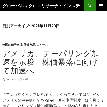
検
グローバルマクロ・リサーチ・インスティテュート
索
コ
メインメ
ン
ニュー
テ
ン
日別アーカイブ: 2021年11月20日
ツ
へ
ス
キ
米国の債券市場
,
債券市場
,
ニュース
ッ
アメリカ、テーパリング加
プ
速を示唆 株価暴落に向け
て加速へ
2021年11月20日
さてようやくインフレ相場らしくなってきたではないか。
アメリカの中央銀行であるFed（連邦準備制度）は今月よう
やくテーパリング（量的緩和縮小）の開始を決定したとこ