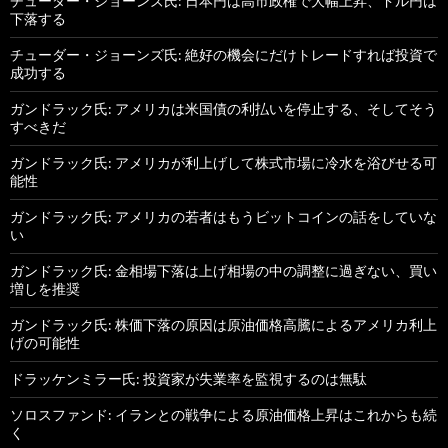
チューダー・ジョーンズ氏: 日本円は高市政権で大幅上昇、ドル円は
下落する
チューダー・ジョーンズ氏: 絶好の機会にだけトレードすれば投資で
成功する
ガンドラック氏: アメリカは米国債の利払いを停止する、そしてそう
すべきだ
ガンドラック氏: アメリカが利上げして株式市場に冷水を浴びせる可
能性
ガンドラック氏: アメリカの若者はもうビットコインの話をしていな
い
ガンドラック氏: 金相場下落は上げ相場の中の調整に過ぎない、買い
増しを推奨
ガンドラック氏: 株価下落の原因は原油価格高騰によるアメリカ利上
げの可能性
ドラッケンミラー氏: 投資家が失業率を監視するのは無駄
ソロスファンド: イランとの戦争による原油価格上昇はこれからも続
く