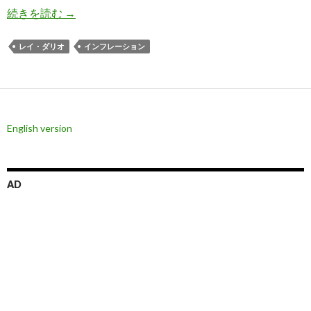
世界最大のヘッジファンド: 富裕層から富を奪お
続きを読む
→
レイ・ダリオ
インフレーション
English version
AD