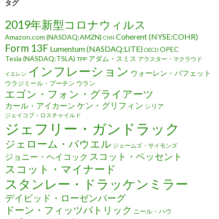
タグ
2019年新型コロナウィルス
Coherent (NYSE:COHR)
Amazon.com (NASDAQ:AMZN)
CNN
Form 13F
Lumentum (NASDAQ:LITE)
OPEC
OECD
Tesla (NASDAQ:TSLA)
アダム・スミス
TPP
アラスター・マクラウド
インフレーション
ウォーレン・バフェット
イエレン
ウラジミール・プーチン
ウラン
エゴン・フォン・グライアーツ
ケン・グリフィン
カール・アイカーン
シリア
ジェイコブ・ロスチャイルド
ジェフリー・ガンドラック
ジェローム・パウエル
ジェームズ・サイモンズ
スコット・ベッセント
ジョニー・ヘイコック
スコット・マイナード
スタンレー・ドラッケンミラー
デイビッド・ローゼンバーグ
ドーン・フィッツパトリック
ニール・ハウ