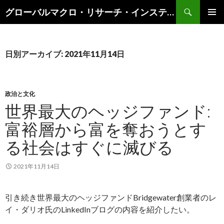
検
グローバルマクロ・リサーチ・インスティテュート
索
コ
メインメ
ン
ニュー
テ
ン
日別アーカイブ: 2021年11月14日
ツ
へ
ス
キ
政治と文化
ッ
世界最大のヘッジファンド:
プ
富裕層から富を奪おうとす
る社会はすぐに滅びる
2021年11月14日
引き続き世界最大のヘッジファンドBridgewater創業者のレ
イ・ダリオ氏のLinkedInブログの内容を紹介したい。