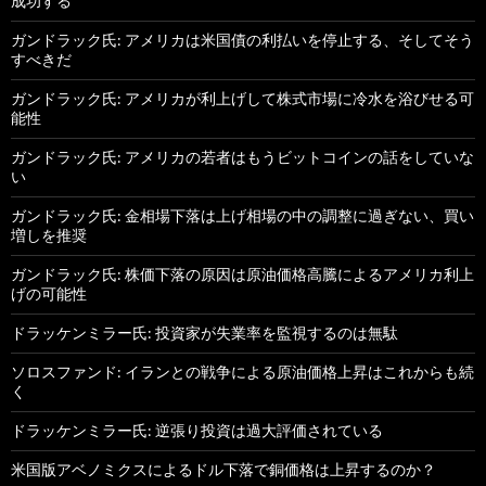
成功する
ガンドラック氏: アメリカは米国債の利払いを停止する、そしてそう
すべきだ
ガンドラック氏: アメリカが利上げして株式市場に冷水を浴びせる可
能性
ガンドラック氏: アメリカの若者はもうビットコインの話をしていな
い
ガンドラック氏: 金相場下落は上げ相場の中の調整に過ぎない、買い
増しを推奨
ガンドラック氏: 株価下落の原因は原油価格高騰によるアメリカ利上
げの可能性
ドラッケンミラー氏: 投資家が失業率を監視するのは無駄
ソロスファンド: イランとの戦争による原油価格上昇はこれからも続
く
ドラッケンミラー氏: 逆張り投資は過大評価されている
米国版アベノミクスによるドル下落で銅価格は上昇するのか？