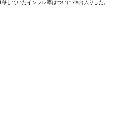
推移していたインフレ率はついに7%台入りした。
月米インフレ率は7.8%に急減速、ドル高相場の終焉