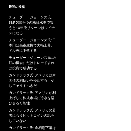
最近の投稿
チューダー・ジョーンズ氏:
S&P 500を今の株価水準で買
うと10年後リターンはマイナ
スになる
チューダー・ジョーンズ氏: 日
本円は高市政権で大幅上昇、
ドル円は下落する
チューダー・ジョーンズ氏: 絶
好の機会にだけトレードすれ
ば投資で成功する
ガンドラック氏: アメリカは米
国債の利払いを停止する、そ
してそうすべきだ
ガンドラック氏: アメリカが利
上げして株式市場に冷水を浴
びせる可能性
ガンドラック氏: アメリカの若
者はもうビットコインの話を
していない
ガンドラック氏: 金相場下落は