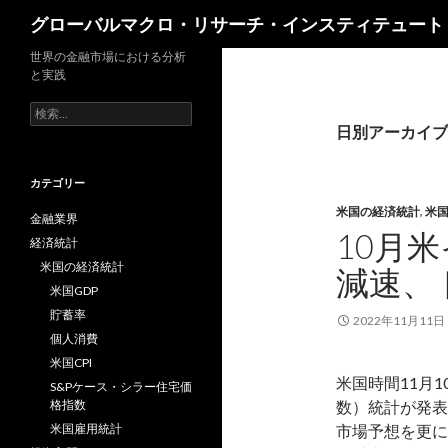
検
グローバルマクロ・リサーチ・インスティテュート
索
世界の金融市場における分析
と実践
検
索:
日別アーカイブ: 
カテゴリー
米国の経済統計
,
米
金融業界
10月米
経済統計
米国の経済統計
減速、
米国GDP
貯蓄率
2022年11月11日
個人消費
米国CPI
米国時間11月1
S&Pケース・シラー住宅価
格指数
数）統計が発表
米国雇用統計
市場予想を更に