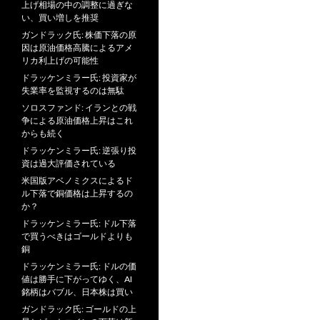
上げ相場の中の調整に過ぎな
い、買い増しを推奨
ガンドラック氏: 株価下落の原
因は原油価格高騰によるアメ
リカ利上げの可能性
ドラッケンミラー氏: 投資家が
失業率を監視するのは無駄
ソロスファンド: イランとの戦
争による原油価格上昇はこれ
からも続く
ドラッケンミラー氏: 逆張り投
資は過大評価されている
米国版アベノミクスによるド
ル下落で銅価格は上昇するの
か？
ドラッケンミラー氏: ドル下落
で買うべきはゴールドよりも
銅
ドラッケンミラー氏: ドルの価
値は勝手に下がってゆく、AI
銘柄はバブル、日本株は買い
ガンドラック氏: ゴールドの上