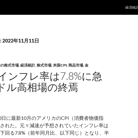
コンテ
経済統
2022年11月11日
国の株式市場
,
経済統計
,
株式市場
,
米国CPI
,
商品市場
,
金
インフレ率は7.8%に急
ドル高相場の終焉
0日に最新10月のアメリカのCPI（消費者物価指
された。元々減速が予想されていたインフレ率は
下回る7.8%（前年同月比、以下同じ）となり、半