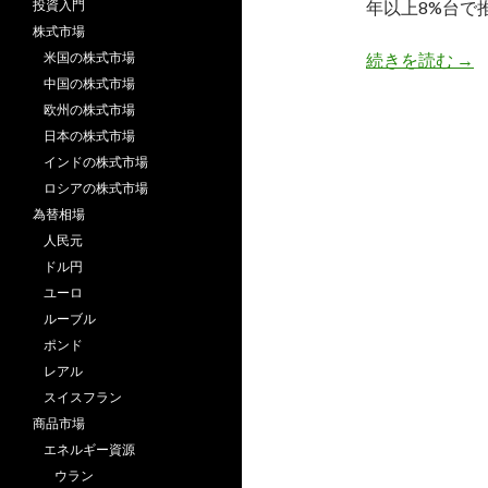
投資入門
年以上8%台で
株式市場
10
米国の株式市場
続きを読む
→
中国の株式市場
欧州の株式市場
日本の株式市場
インドの株式市場
ロシアの株式市場
為替相場
人民元
ドル円
ユーロ
ルーブル
ポンド
レアル
スイスフラン
商品市場
エネルギー資源
ウラン