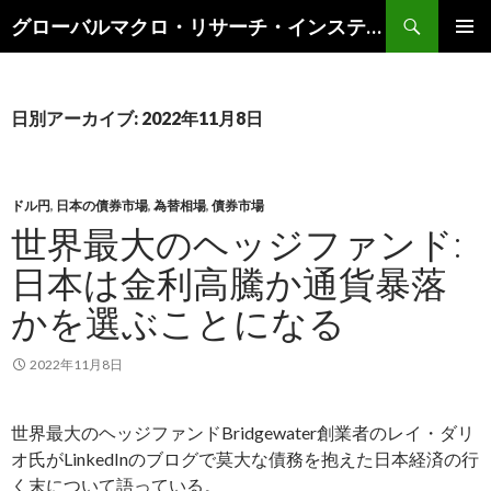
検
グローバルマクロ・リサーチ・インスティテュート
索
コ
メインメ
ン
ニュー
テ
ン
日別アーカイブ: 2022年11月8日
ツ
へ
ス
キ
ドル円
,
日本の債券市場
,
為替相場
,
債券市場
ッ
世界最大のヘッジファンド:
プ
日本は金利高騰か通貨暴落
かを選ぶことになる
2022年11月8日
世界最大のヘッジファンドBridgewater創業者のレイ・ダリ
オ氏がLinkedInのブログで莫大な債務を抱えた日本経済の行
く末について語っている。