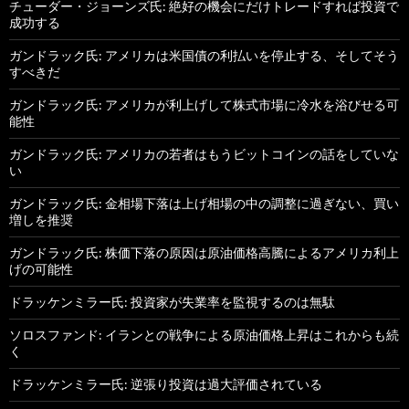
チューダー・ジョーンズ氏: 絶好の機会にだけトレードすれば投資で
成功する
ガンドラック氏: アメリカは米国債の利払いを停止する、そしてそう
すべきだ
ガンドラック氏: アメリカが利上げして株式市場に冷水を浴びせる可
能性
ガンドラック氏: アメリカの若者はもうビットコインの話をしていな
い
ガンドラック氏: 金相場下落は上げ相場の中の調整に過ぎない、買い
増しを推奨
ガンドラック氏: 株価下落の原因は原油価格高騰によるアメリカ利上
げの可能性
ドラッケンミラー氏: 投資家が失業率を監視するのは無駄
ソロスファンド: イランとの戦争による原油価格上昇はこれからも続
く
ドラッケンミラー氏: 逆張り投資は過大評価されている