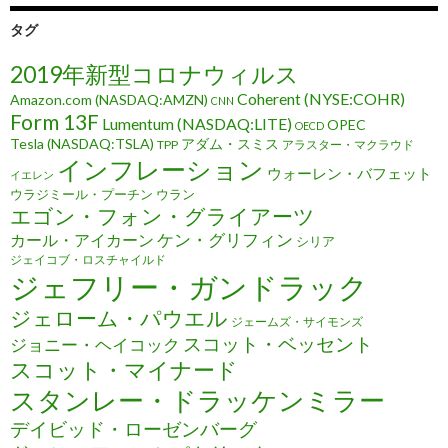
タグ
2019年新型コロナウィルス
Coherent (NYSE:COHR)
Amazon.com (NASDAQ:AMZN)
CNN
Form 13F
Lumentum (NASDAQ:LITE)
OPEC
OECD
Tesla (NASDAQ:TSLA)
アダム・スミス
TPP
アラスター・マクラウド
インフレーション
ウォーレン・バフェット
イエレン
ウラジミール・プーチン
ウラン
エゴン・フォン・グライアーツ
ケン・グリフィン
カール・アイカーン
シリア
ジェイコブ・ロスチャイルド
ジェフリー・ガンドラック
ジェローム・パウエル
ジェームズ・サイモンズ
スコット・ベッセント
ジョニー・ヘイコック
スコット・マイナード
スタンレー・ドラッケンミラー
デイビッド・ローゼンバーグ