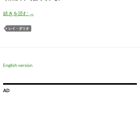
世界最大のヘッジファンド: 日本は金利高騰か通
続きを読む
→
レイ・ダリオ
English version
AD