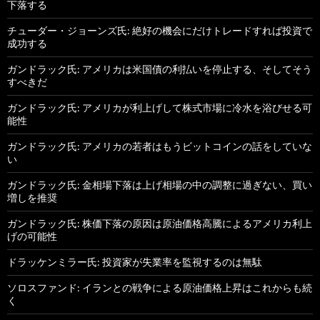
下落する
チューダー・ジョーンズ氏: 絶好の機会にだけトレードすれば投資で
成功する
ガンドラック氏: アメリカは米国債の利払いを停止する、そしてそう
すべきだ
ガンドラック氏: アメリカが利上げして株式市場に冷水を浴びせる可
能性
ガンドラック氏: アメリカの若者はもうビットコインの話をしていな
い
ガンドラック氏: 金相場下落は上げ相場の中の調整に過ぎない、買い
増しを推奨
ガンドラック氏: 株価下落の原因は原油価格高騰によるアメリカ利上
げの可能性
ドラッケンミラー氏: 投資家が失業率を監視するのは無駄
ソロスファンド: イランとの戦争による原油価格上昇はこれからも続
く