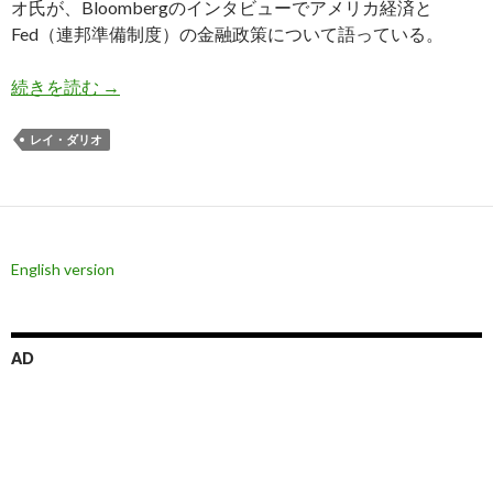
オ氏が、Bloombergのインタビューでアメリカ経済と
Fed（連邦準備制度）の金融政策について語っている。
レイ・ダリオ氏: 米国はそれほど利下げ出来ない
続きを読む
→
レイ・ダリオ
English version
AD