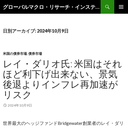
検
グローバルマクロ・リサーチ・インスティテュート
索
コ
メインメ
ン
ニュー
テ
ン
日別アーカイブ: 2024年10月9日
ツ
へ
ス
キ
米国の債券市場
,
債券市場
ッ
レイ・ダリオ氏: 米国はそれ
プ
ほど利下げ出来ない、景気
後退よりインフレ再加速が
リスク
2024年10月9日
世界最大のヘッジファンドBridgewater創業者のレイ・ダリ