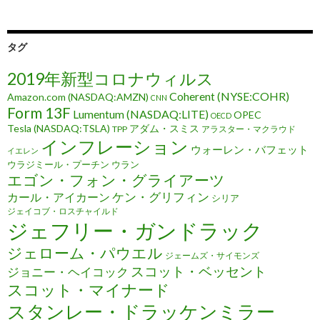
タグ
2019年新型コロナウィルス
Coherent (NYSE:COHR)
Amazon.com (NASDAQ:AMZN)
CNN
Form 13F
Lumentum (NASDAQ:LITE)
OPEC
OECD
Tesla (NASDAQ:TSLA)
アダム・スミス
TPP
アラスター・マクラウド
インフレーション
ウォーレン・バフェット
イエレン
ウラジミール・プーチン
ウラン
エゴン・フォン・グライアーツ
ケン・グリフィン
カール・アイカーン
シリア
ジェイコブ・ロスチャイルド
ジェフリー・ガンドラック
ジェローム・パウエル
ジェームズ・サイモンズ
スコット・ベッセント
ジョニー・ヘイコック
スコット・マイナード
スタンレー・ドラッケンミラー