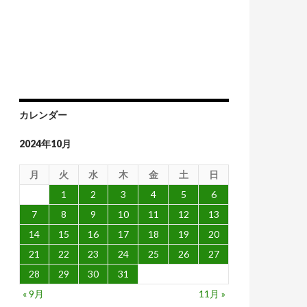
通貨ユーロは破綻する
カレンダー
2024年10月
月
火
水
木
金
土
日
1
2
3
4
5
6
7
8
9
10
11
12
13
14
15
16
17
18
19
20
21
22
23
24
25
26
27
28
29
30
31
« 9月
11月 »