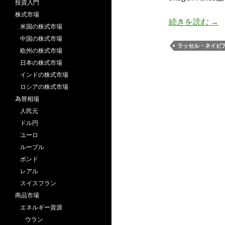
投資入門
株式市場
ネ
続きを読む
→
米国の株式市場
中国の株式市場
ラッセル・ネイピ
欧州の株式市場
日本の株式市場
インドの株式市場
ロシアの株式市場
為替相場
人民元
ドル円
ユーロ
ルーブル
ポンド
レアル
スイスフラン
商品市場
エネルギー資源
ウラン