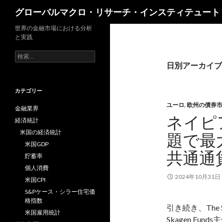
検
グローバルマクロ・リサーチ・インスティテュート
索
世界の金融市場における分析
と実践
検
索:
日別アーカイブ: 
カテゴリー
ユーロ
,
欧州の債券
金融業界
ネイピ
経済統計
米国の経済統計
題で最
米国GDP
共通通
貯蓄率
個人消費
2024年10月31日
米国CPI
S&Pケース・シラー住宅価
格指数
引き続き、The S
米国雇用統計
Skagen Fu