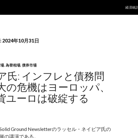
コンテ
経済統
2024年10月31日
市場
,
為替相場
,
債券市場
ア氏: インフレと債務問
大の危機はヨーロッパ、
貨ユーロは破綻する
olid Ground Newsletterのラッセル・ネイピア氏の
nds主催の講演である。