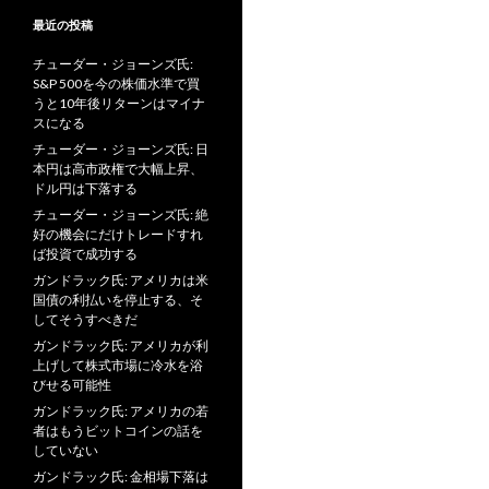
最近の投稿
チューダー・ジョーンズ氏:
S&P 500を今の株価水準で買
うと10年後リターンはマイナ
スになる
チューダー・ジョーンズ氏: 日
本円は高市政権で大幅上昇、
ドル円は下落する
チューダー・ジョーンズ氏: 絶
好の機会にだけトレードすれ
ば投資で成功する
ガンドラック氏: アメリカは米
国債の利払いを停止する、そ
してそうすべきだ
ガンドラック氏: アメリカが利
上げして株式市場に冷水を浴
びせる可能性
ガンドラック氏: アメリカの若
者はもうビットコインの話を
していない
ガンドラック氏: 金相場下落は