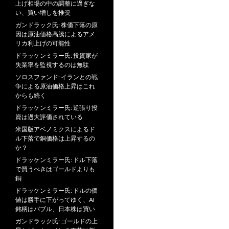
上げ相場の中の調整に過ぎな
い、買い増しを推奨
ガンドラック氏: 株価下落の原
因は原油価格高騰によるアメ
リカ利上げの可能性
ドラッケンミラー氏: 投資家が
失業率を監視するのは無駄
ソロスファンド: イランとの戦
争による原油価格上昇はこれ
からも続く
ドラッケンミラー氏: 逆張り投
資は過大評価されている
米国版アベノミクスによるド
ル下落で銅価格は上昇するの
か？
ドラッケンミラー氏: ドル下落
で買うべきはゴールドよりも
銅
ドラッケンミラー氏: ドルの価
値は勝手に下がってゆく、AI
銘柄はバブル、日本株は買い
ガンドラック氏: ゴールドの上