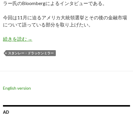
ラー氏のBloombergによるインタビューである。
今回は11月に迫るアメリカ大統領選挙とその後の金融市場
について語っている部分を取り上げたい。
ドラッケンミラー氏: 大統領選挙後に金利が上昇
続きを読む
→
スタンレー・ドラッケンミラー
English version
AD