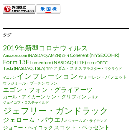
タグ
2019年新型コロナウィルス
Coherent (NYSE:COHR)
Amazon.com (NASDAQ:AMZN)
CNN
Form 13F
Lumentum (NASDAQ:LITE)
OPEC
OECD
Tesla (NASDAQ:TSLA)
アダム・スミス
TPP
アラスター・マクラウド
インフレーション
ウォーレン・バフェット
イエレン
ウラジミール・プーチン
ウラン
エゴン・フォン・グライアーツ
ケン・グリフィン
カール・アイカーン
シリア
ジェイコブ・ロスチャイルド
ジェフリー・ガンドラック
ジェローム・パウエル
ジェームズ・サイモンズ
スコット・ベッセント
ジョニー・ヘイコック