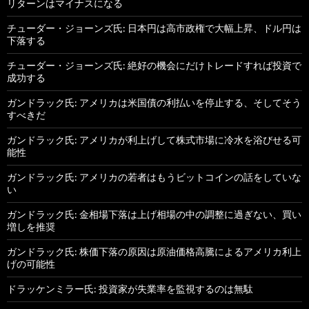
リターンはマイナスになる
チューダー・ジョーンズ氏: 日本円は高市政権で大幅上昇、ドル円は
下落する
チューダー・ジョーンズ氏: 絶好の機会にだけトレードすれば投資で
成功する
ガンドラック氏: アメリカは米国債の利払いを停止する、そしてそう
すべきだ
ガンドラック氏: アメリカが利上げして株式市場に冷水を浴びせる可
能性
ガンドラック氏: アメリカの若者はもうビットコインの話をしていな
い
ガンドラック氏: 金相場下落は上げ相場の中の調整に過ぎない、買い
増しを推奨
ガンドラック氏: 株価下落の原因は原油価格高騰によるアメリカ利上
げの可能性
ドラッケンミラー氏: 投資家が失業率を監視するのは無駄