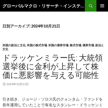
検
グローバルマクロ・リサーチ・インスティテュート
索
コ
メインメ
ン
ニュー
テ
ン
日別アーカイブ: 2024年10月21日
ツ
へ
ス
キ
米国の政治と文化
,
米国の株式市場
,
米国の債券市場
,
株式市場
,
債券市場
,
政治と
文化
ッ
ドラッケンミラー氏: 大統領
プ
選挙後に金利が上昇して株
価に悪影響を与える可能性
2024年10月21日
引き続き、ジョージ・ソロス氏のクォンタム・ファンドを
長年運用していたことで有名なスタンレー・ドラッケンミ