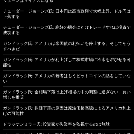
リターンはマイナスになる
チューダー・ジョーンズ氏: 日本円は高市政権で大幅上昇、ドル円は
下落する
チューダー・ジョーンズ氏: 絶好の機会にだけトレードすれば投資で
成功する
ガンドラック氏: アメリカは米国債の利払いを停止する、そしてそう
すべきだ
ガンドラック氏: アメリカが利上げして株式市場に冷水を浴びせる可
能性
ガンドラック氏: アメリカの若者はもうビットコインの話をしていな
い
ガンドラック氏: 金相場下落は上げ相場の中の調整に過ぎない、買い
増しを推奨
ガンドラック氏: 株価下落の原因は原油価格高騰によるアメリカ利上
げの可能性
ドラッケンミラー氏: 投資家が失業率を監視するのは無駄