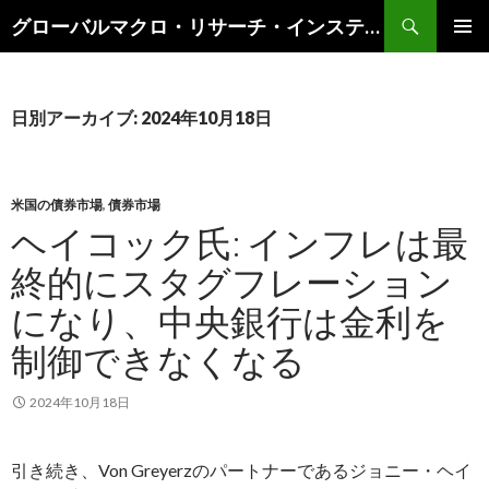
検
グローバルマクロ・リサーチ・インスティテュート
索
コ
メインメ
ン
ニュー
テ
ン
日別アーカイブ: 2024年10月18日
ツ
へ
ス
キ
米国の債券市場
,
債券市場
ッ
ヘイコック氏: インフレは最
プ
終的にスタグフレーション
になり、中央銀行は金利を
制御できなくなる
2024年10月18日
引き続き、Von Greyerzのパートナーであるジョニー・ヘイ