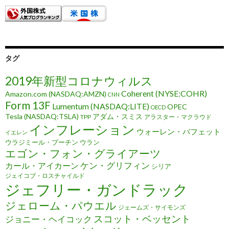
タグ
2019年新型コロナウィルス
Coherent (NYSE:COHR)
Amazon.com (NASDAQ:AMZN)
CNN
Form 13F
Lumentum (NASDAQ:LITE)
OPEC
OECD
Tesla (NASDAQ:TSLA)
アダム・スミス
TPP
アラスター・マクラウド
インフレーション
ウォーレン・バフェット
イエレン
ウラジミール・プーチン
ウラン
エゴン・フォン・グライアーツ
ケン・グリフィン
カール・アイカーン
シリア
ジェイコブ・ロスチャイルド
ジェフリー・ガンドラック
ジェローム・パウエル
ジェームズ・サイモンズ
スコット・ベッセント
ジョニー・ヘイコック