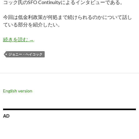
コック氏のSFO Continuityによるインタビューである。
今回は低金利政策が何処まで続けられるのかについて話し
ている部分を紹介したい。
ヘイコック氏: インフレは最終的にスタグフレー
続きを読む
→
ジョニー・ヘイコック
English version
AD