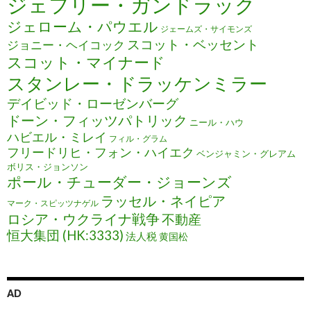
ジェフリー・ガンドラック
ジェローム・パウエル
ジェームズ・サイモンズ
スコット・ベッセント
ジョニー・ヘイコック
スコット・マイナード
スタンレー・ドラッケンミラー
デイビッド・ローゼンバーグ
ドーン・フィッツパトリック
ニール・ハウ
ハビエル・ミレイ
フィル・グラム
フリードリヒ・フォン・ハイエク
ベンジャミン・グレアム
ボリス・ジョンソン
ポール・チューダー・ジョーンズ
ラッセル・ネイピア
マーク・スピッツナゲル
ロシア・ウクライナ戦争
不動産
恒大集団 (HK:3333)
法人税
黄国松
AD