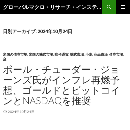
検
グローバルマクロ・リサーチ・インスティテュート
索
コ
メインメ
ン
ニュー
テ
ン
日別アーカイブ: 2024年10月24日
ツ
へ
ス
キ
米国の債券市場
,
米国の株式市場
,
暗号通貨
,
株式市場
,
小麦
,
商品市場
,
債券市場
,
金
ッ
ポール・チューダー・ジョ
プ
ーンズ氏がインフレ再燃予
想、ゴールドとビットコイ
ンとNASDAQを推奨
2024年10月24日