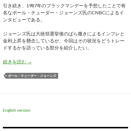
引き続き、1987年のブラックマンデーを予想したことで有
名なポール・チューダー・ジョーンズ氏のCNBCによるイ
ンタビューである。
ジョーンズ氏は大統領選挙後のばら撒きによるインフレと
金利上昇を懸念しているが、今回はその状況をどうトレー
ドするかを語っている部分を紹介したい。
ポール・チューダー・ジョーンズ氏がインフレ再燃
続きを読む
→
ポール・チューダー・ジョーンズ
English version